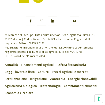
© Tecniche Nuove Spa. Tutti i diritti riservati. Sede legale Via Eritrea 21 -
20157 Milano | Codice fiscale, Partita IVA e Iscrizione al Registro delle
imprese di Milano: 00753480151
Registrazione Tribunale di Milano n. 76 del 5.3.2014 (Precedentemente
registrata presso il Tribunale di Bologna n. 4272 del 7/04/1973)
ROC n. 24344 dell’11 marzo 2014
Attualità
Finanziamenti agricoli
Difesa fitosanitaria
Leggi, lavoro e fisco
Colture
Prezzi agricoli e mercati
Fertilizzazione
Irrigazione
Zootecnia
Energie rinnovabili
Agricoltura biologica
Biotecnologie
Cambiamenti climatici
Economia circolare