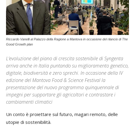
Riccardo Vanelli al Palazzo della Ragione a Mantova in occasione del rilancio di The
Good Growth plan
L’evoluzione del piano di crescita sostenibile di Syngenta
arriva anche in Italia puntando su miglioramento genetico,
digitale, biodiversità e zero sprechi. In occasione della IV
edizione del Mantova Food & Science Festival la
presentazione del nuovo programma quinquennale di
impegni per supportare gli agricoltori e contrastare i
cambiamenti climatici
Un conto è proiettare sul futuro, magari remoto, delle
utopie di sostenibilità.