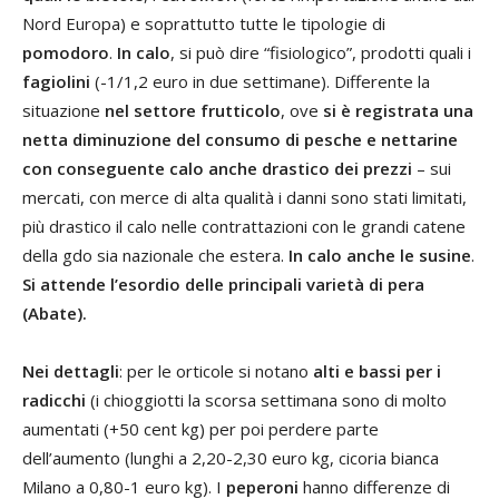
Nord Europa) e soprattutto tutte le tipologie di
pomodoro
.
In calo
, si può dire “fisiologico”, prodotti quali i
fagiolini
(-1/1,2 euro in due settimane). Differente la
situazione
nel settore frutticolo
, ove
si è registrata una
netta diminuzione del consumo di pesche e nettarine
con conseguente calo anche drastico dei prezzi
– sui
mercati, con merce di alta qualità i danni sono stati limitati,
più drastico il calo nelle contrattazioni con le grandi catene
della gdo sia nazionale che estera.
In calo anche le susine
.
Si attende l’esordio delle principali varietà di pera
(Abate).
Nei dettagli
: per le orticole si notano
alti e bassi per i
radicchi
(i chioggiotti la scorsa settimana sono di molto
aumentati (+50 cent kg) per poi perdere parte
dell’aumento (lunghi a 2,20-2,30 euro kg, cicoria bianca
Milano a 0,80-1 euro kg). I
peperoni
hanno differenze di