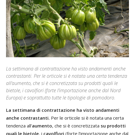
La settimana di contrattazione ha visto andamenti anche
contrastanti. Per le orticole si è notata una certa tendenza
all’aumento, che si è concretizzata su prodotti quali le
bietole, i cavolfiori (forte l’importazione anche dal Nord
Europa) e soprattutto tutte le tipologie di pomodoro.
La settimana di contrattazione ha visto andamenti
anche contrastanti.
Per le orticole si è notata una certa
tendenza all’
aumento
, che si è concretizzata
su prodotti
quali le bietole
, i
cavolfiori
(forte l’importazione anche dal