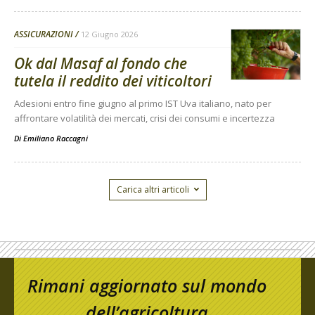
ASSICURAZIONI
12 Giugno 2026
Ok dal Masaf al fondo che
tutela il reddito dei viticoltori
Adesioni entro fine giugno al primo IST Uva italiano, nato per
affrontare volatilità dei mercati, crisi dei consumi e incertezza
Di
Emiliano Raccagni
Carica altri articoli
Rimani aggiornato sul mondo
dell’agricoltura