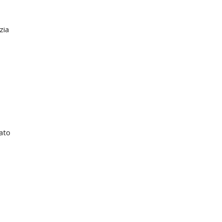
zia
tato