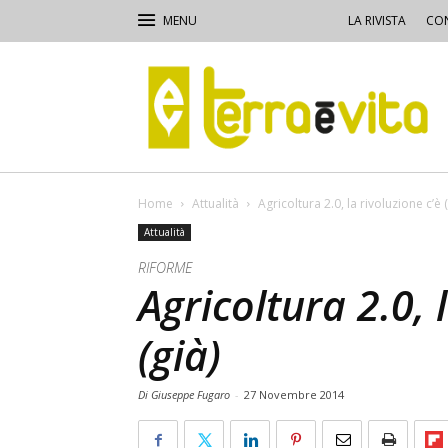
LA RIVISTA
CON
Terra
e
Vita
Home
Attualità
Agricoltura 2.0, la rivoluzione c’è (
Attualità
RIFORME
Agricoltura 2.0, 
(già)
Di Giuseppe Fugaro
-
27 Novembre 2014