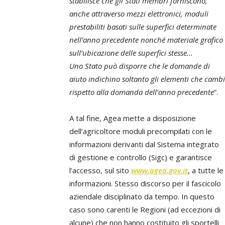
stabilisce che gli Stati membri forniscono,
anche attraverso mezzi elettronici, moduli
prestabiliti basati sulle superfici determinate
nell’anno precedente nonché materiale grafico
sull’ubicazione delle superfici stesse...
Uno Stato può disporre che le domande di
aiuto indichino soltanto gli elementi che camb
rispetto alla domanda dell’anno precedente
”.
A tal fine, Agea mette a disposizione
dell’agricoltore moduli precompilati con le
informazioni derivanti dal Sistema integrato
di gestione e controllo (Sigc) e garantisce
l’accesso, sul sito
www.agea.gov.it
, a tutte le
informazioni. Stesso discorso per il fascicolo
aziendale disciplinato da tempo. In questo
caso sono carenti le Regioni (ad eccezioni di
alcune) che non hanno costituito gli sportelli