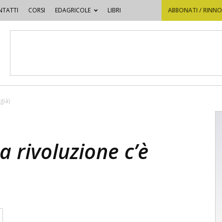
TATTI
CORSI
EDAGRICOLE
LIBRI
ABBONATI / RINN
già)
la rivoluzione c’è