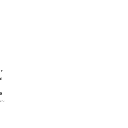
re
i.
a
osi