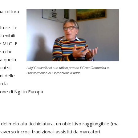
na coltura
lture. Le
tenibili
e MLO. E
ora che
a quella
cui si
Luigi Cattivelli nel suo ufficio presso il Crea Genomica e
Bioinformatica di Fiorenzuola d'Adda
i delle
o la
one di Ngt in Europa.
del melo alla ticchiolatura, un obiettivo raggiungibile (ma
verso incroci tradizionali assistiti da marcatori