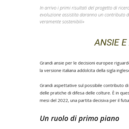
In arrivo i primi risultati del progetto di rice
evoluzione assistita daranno un contributo de
veramente sostenibili»
ANSIE E
Grandi ansie per le decisioni europee riguardo
la versione italiana addolcita della sigla ing
Grandi aspettative sul possibile contributo d
delle pratiche di difesa delle colture. È in qu
mesi del 2022, una partita decisiva per il fut
Un ruolo di primo piano