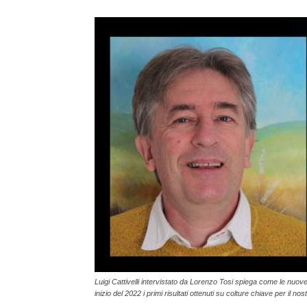
Luigi Cattivelli intervistato da Lorenzo Tosi spiega come le nuove b
inizio del 2022 i primi risultati ottenuti su colture chiave per il n