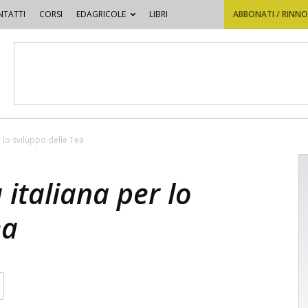
TATTI
CORSI
EDAGRICOLE
LIBRI
ABBONATI / RINN
r lo sviluppo delle Tea
 italiana per lo
ea