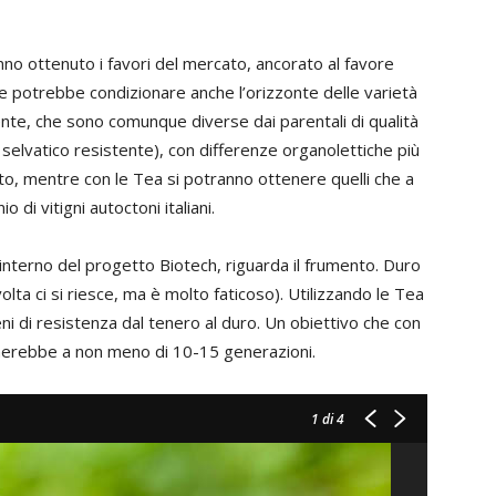
nno ottenuto i favori del mercato, ancorato al favore
che potrebbe condizionare anche l’orizzonte delle varietà
rente, che sono comunque diverse dai parentali di qualità
 selvatico resistente), con differenze organolettiche più
nto, mentre con le Tea si potranno ottenere quelli che a
o di vitigni autoctoni italiani.
’interno del progetto Biotech, riguarda il frumento. Duro
lvolta ci si riesce, ma è molto faticoso). Utilizzando le Tea
eni di resistenza dal tenero al duro. Un obiettivo che con
gherebbe a non meno di 10-15 generazioni.
1
di 4