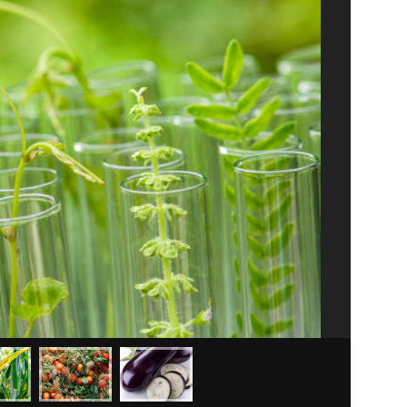
Pomodoro re
sta lavoran