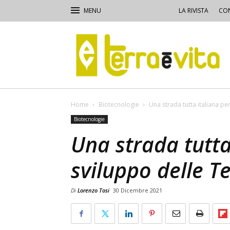
LA RIVISTA
CON
Terra
e
Vita
Home
Biotecnologie
Una strada tutta italiana pe
Biotecnologie
Una strada tutta
sviluppo delle T
Di
Lorenzo Tosi
30 Dicembre 2021