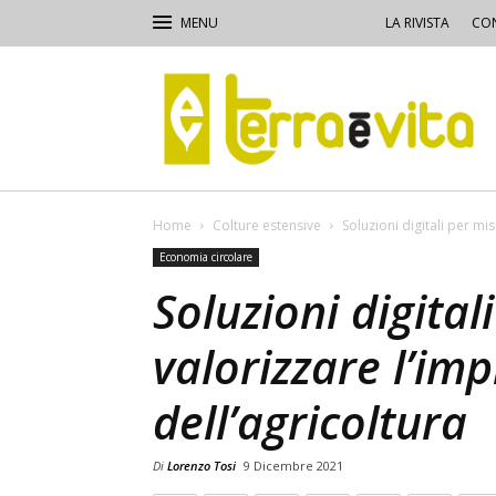
LA RIVISTA
CON
Terra
e
Vita
Home
Colture estensive
Soluzioni digitali per mi
Economia circolare
Soluzioni digital
valorizzare l’im
dell’agricoltura
Di
Lorenzo Tosi
9 Dicembre 2021