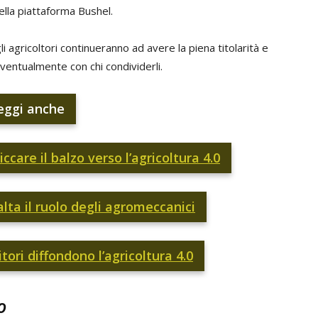
della piattaforma Bushel.
i agricoltori continueranno ad avere la piena titolarità e
eventualmente con chi condividerli.
eggi anche
ccare il balzo verso l’agricoltura 4.0
alta il ruolo degli agromeccanici
tori diffondono l’agricoltura 4.0
o