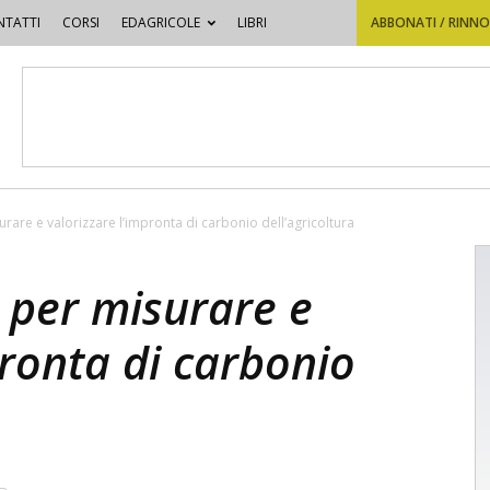
TATTI
CORSI
EDAGRICOLE
LIBRI
ABBONATI / RINN
surare e valorizzare l’impronta di carbonio dell’agricoltura
i per misurare e
pronta di carbonio