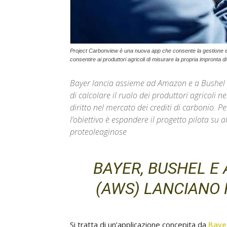
Project Carbonview è una nuova app che consente la gestione e
consentire ai produttori agricoli di misurare la propria impronta d
Bayer lancia assieme ad Amazon e a Bushel P
di calcolare il ruolo dei produttori agricoli ne
diritto nel mercato dei crediti di carbonio. Pe
l’obiettivo è espandere il progetto pilota su al
proteoleaginose
BAYER, BUSHEL E
(AWS) LANCIANO
Si tratta di un’applicazione concepita da
Baye