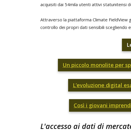
acquisiti dai 54mila utenti attivi statunitensi 
Attraverso la piattaforma Climate FieldView gl
controllo dei propri dati sensibili scegliendo 
L
Un piccolo monolite per spi
L’evoluzione digital es
Così i giovani imprendi
L'accesso ai dati di mercat