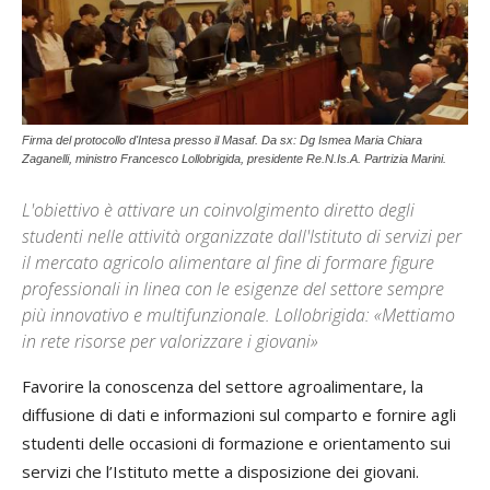
Firma del protocollo d'Intesa presso il Masaf. Da sx: Dg Ismea Maria Chiara
Zaganelli, ministro Francesco Lollobrigida, presidente Re.N.Is.A. Partrizia Marini.
L'obiettivo è attivare un coinvolgimento diretto degli
studenti nelle attività organizzate dall'Istituto di servizi per
il mercato agricolo alimentare al fine di formare figure
professionali in linea con le esigenze del settore sempre
più innovativo e multifunzionale. Lollobrigida: «Mettiamo
in rete risorse per valorizzare i giovani»
Favorire la conoscenza del settore agroalimentare, la
diffusione di dati e informazioni sul comparto e fornire agli
studenti delle occasioni di formazione e orientamento sui
servizi che l’Istituto mette a disposizione dei giovani.