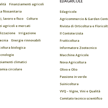
EDAGRICOLE
alità
Finanziamenti agricoli
a fitosanitaria
Edagricole
, lavoro e fisco
Colture
Agricommercio & Garden Cent
zi agricoli e mercati
Rivista di Orticoltura e Floricol
ilizzazione
Irrigazione
Il Contoterzista
ecnia
Energie rinnovabili
Frutticoltura
coltura biologica
Informatore Zootecnico
ecnologie
Macchine Agricole
iamenti climatici
Nova Agricoltura
omia circolare
Olivo e Olio
Passione in verde
Suinicoltura
VVQ – Vigne, Vini e Qualità
Comitato tecnico scientifico