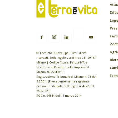
Attu
Difes
Leggi
Prez
Fert
Zoot
Agri
© Tecniche Nuove Spa. Tutti i diritti
riservati. Sede legale Via Eritrea 21 - 20157
Biot
Milano | Codice fiscale, Partita IVA e
Iscrizione al Registro delle imprese di
Camb
Milano: 00753480151
Econ
Registrazione Tribunale di Milano n. 76 del
5.3.2014 (Precedentemente registrata
presso il Tribunale di Bologna n. 4272 del
7/04/1973)
ROC n. 24344 dell’11 marzo 2014