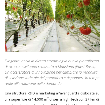
Syngenta lancia in diretta streaming la nuova piattaforma
di ricerca e sviluppo realizzata a Maasland (Paesi Bassi).
Un acceleratore di innovazione per cambiare la modalità
di selezione varietale del pomodoro e rispondere in tempo
reale all'evoluzione della domanda
Una struttura R&D e marketing all’avanguardia dislocata su
2
una superficie di 14.000 m
di serra high-tech con 27 km di