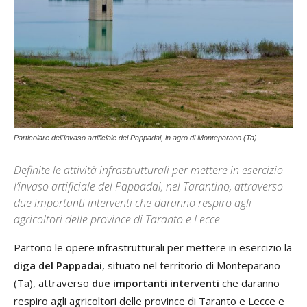
Particolare dell'invaso artificiale del Pappadai, in agro di Monteparano (Ta)
Definite le attività infrastrutturali per mettere in esercizio
l’invaso artificiale del Pappadai, nel Tarantino, attraverso
due importanti interventi che daranno respiro agli
agricoltori delle province di Taranto e Lecce
Partono le opere infrastrutturali per mettere in esercizio la
diga del Pappadai
, situato nel territorio di Monteparano
(Ta), attraverso
due importanti interventi
che daranno
respiro agli agricoltori delle province di Taranto e Lecce e