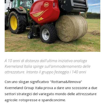
A 10 anni di distanza dall'ultima iniziativa analoga
Kverneland Italia spinge sull'ammodernamento delle
attrezzature. Intanto il gruppo festeggia i 140 anni
Con uno slogan significativo "Rottama&Rinnova"
Kverneland Group Italia prova a dare uno scossone a due
settori strategici del variegato mondo delle attrezzature
agricole: rotopresse e spandiconcime.