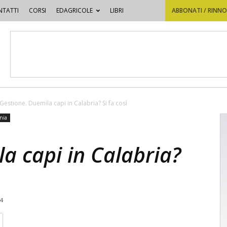
TATTI
CORSI
EDAGRICOLE
LIBRI
ABBONATI / RINN
Gestione. Duemila capi in Calabria? Si fa così
nia
a capi in Calabria?
14