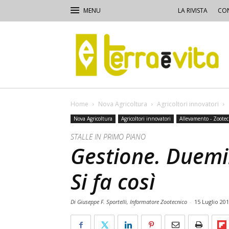
LA RIVISTA
CON
Terra
e
Vita
Home
Nova Agricoltura
Agricoltori innovatori
Nova Agricoltura
Agricoltori innovatori
Allevamento - Zootec
STALLE IN PRIMO PIANO
Gestione. Duemil
Si fa così
Di Giuseppe F. Sportelli, Informatore Zootecnico
-
15 Luglio 20