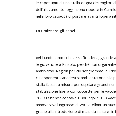
le capostipiti di una stalla degna dei migliori 
dell’allevamento, oggi, sono riposte in Camillo,
nella loro capacità di portare avanti l’opera in
Ottimizzare gli spazi
«Abbandonammo la razza Rendena, grande amo
le giovenche a Pinzolo, perché non ci garantiva
ambivamo. Ragion per cui scegliemmo la Friso
cui esponenti canadesi si ambientarono alla p
stalla fatta su misura per ospitare grandi nu
stabulazione libera con cuccette per le vacc
2000 l’azienda contava 1.000 capi e 350 vacche
annoverava l’ingrasso di 250 vitelloni: un suc
grazie alla introduzione di mais da insilare, ir