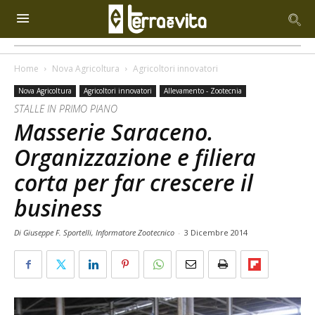
Home
Nova Agricoltura
Agricoltori innovatori
Nova Agricoltura
Agricoltori innovatori
Allevamento - Zootecnia
STALLE IN PRIMO PIANO
Masserie Saraceno.
Organizzazione e filiera
corta per far crescere il
business
Di Giuseppe F. Sportelli, Informatore Zootecnico
-
3 Dicembre 2014