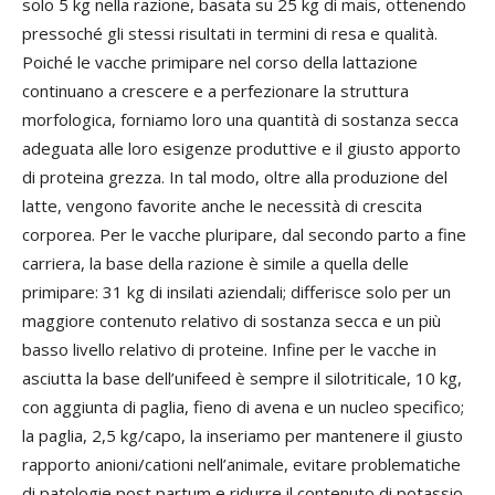
solo 5 kg nella razione, basata su 25 kg di mais, ottenendo
pressoché gli stessi risultati in termini di resa e qualità.
Poiché le vacche primipare nel corso della lattazione
continuano a crescere e a perfezionare la struttura
morfologica, forniamo loro una quantità di sostanza secca
adeguata alle loro esigenze produttive e il giusto apporto
di proteina grezza. In tal modo, oltre alla produzione del
latte, vengono favorite anche le necessità di crescita
corporea. Per le vacche pluripare, dal secondo parto a fine
carriera, la base della razione è simile a quella delle
primipare: 31 kg di insilati aziendali; differisce solo per un
maggiore contenuto relativo di sostanza secca e un più
basso livello relativo di proteine. Infine per le vacche in
asciutta la base dell’unifeed è sempre il silotriticale, 10 kg,
con aggiunta di paglia, fieno di avena e un nucleo specifico;
la paglia, 2,5 kg/capo, la inseriamo per mantenere il giusto
rapporto anioni/cationi nell’animale, evitare problematiche
di patologie post partum e ridurre il contenuto di potassio