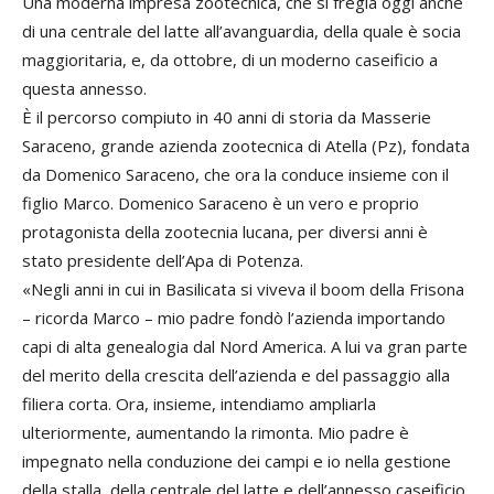
Una moderna impresa zootecnica, che si fregia oggi anche
di una centrale del latte all’avanguardia, della quale è socia
maggioritaria, e, da ottobre, di un moderno caseificio a
questa annesso.
È il percorso compiuto in 40 anni di storia da Masserie
Saraceno, grande azienda zootecnica di Atella (Pz), fondata
da Domenico Saraceno, che ora la conduce insieme con il
figlio Marco. Domenico Saraceno è un vero e proprio
protagonista della zootecnia lucana, per diversi anni è
stato presidente dell’Apa di Potenza.
«Negli anni in cui in Basilicata si viveva il boom della Frisona
– ricorda Marco – mio padre fondò l’azienda importando
capi di alta genealogia dal Nord America. A lui va gran parte
del merito della crescita dell’azienda e del passaggio alla
filiera corta. Ora, insieme, intendiamo ampliarla
ulteriormente, aumentando la rimonta. Mio padre è
impegnato nella conduzione dei campi e io nella gestione
della stalla, della centrale del latte e dell’annesso caseificio.