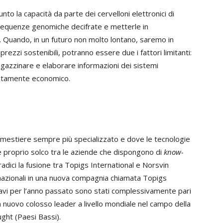
to la capacità da parte dei cervelloni elettronici di
le sequenze genomiche decifrate e metterle in
. Quando, in un futuro non molto lontano, saremo in
rezzi sostenibili, potranno essere due i fattori limitanti:
agazzinare e elaborare informazioni dei sistemi
isitamente economico.
un mestiere sempre più specializzato e dove le tecnologie
 proprio solco tra le aziende che dispongono di
know-
adici la fusione tra Topigs International e Norsvin
ernazionali in una nuova compagnia chiamata Topigs
icavi per l’anno passato sono stati complessivamente pari
un nuovo colosso leader a livello mondiale nel campo della
Vught (Paesi Bassi).