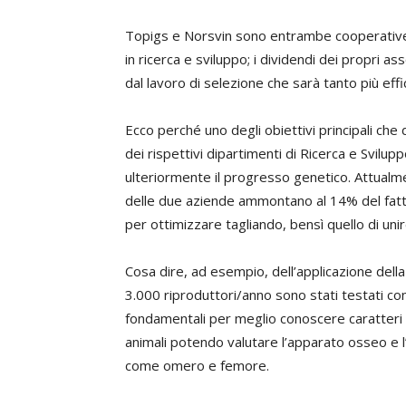
Topigs e Norsvin sono entrambe cooperative di a
in ricerca e sviluppo; i dividendi dei propri 
dal lavoro di selezione che sarà tanto più eff
Ecco perché uno degli obiettivi principali che d
dei rispettivi dipartimenti di Ricerca e Svilupp
ulteriormente il progresso genetico. Attualmen
delle due aziende ammontano al 14% del fattura
per ottimizzare tagliando, bensì quello di uni
Cosa dire, ad esempio, dell’applicazione della
3.000 riproduttori/anno sono stati testati con
fondamentali per meglio conoscere caratteri re
animali potendo valutare l’apparato osseo e l
come omero e femore.