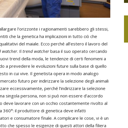
llargare l’orizzonte i ragionamenti sarebbero gli stessi,
ti che la genetica ha implicazioni in tutto ciò che
qualitativi del maiale. Ecco perché all’estero il lavoro del
d watcher
. Il
trend watcher
basa il suo operato cercando
nuovi trend della moda, le tendenze di certi fenomeni a
o a prevedere le evoluzioni future sulla base di quello
testo in cui vive. Il genetista opera in modo analogo
mercato futuro per indirizzare la selezione degli animali
zzare eccessivamente, perché l’indirizzare la selezione
i una singola persona, non si può non essere d’accordo
co deve lavorare con un occhio costantemente rivolto al
 360°: il produttore di genetica deve infatti
atori e consumatore finale. A complicare le cose, vi è un
to che spesso le esigenze di questi attori della filiera