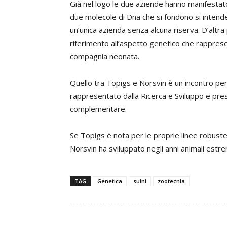
Già nel logo le due aziende hanno manifestato l
due molecole di Dna che si fondono si intende f
un’unica azienda senza alcuna riserva. D’altr
riferimento all’aspetto genetico che rappre
compagnia neonata.
Quello tra Topigs e Norsvin è un incontro per
rappresentato dalla Ricerca e Sviluppo e pres
complementare.
Se Topigs è nota per le proprie linee robuste, 
Norsvin ha sviluppato negli anni animali estrem
TAG
Genetica
suini
zootecnia