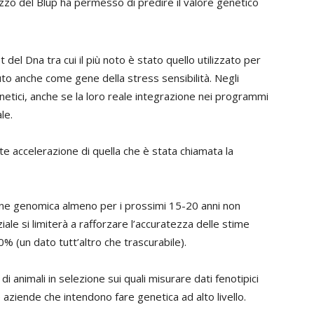
lizzo del Blup ha permesso di predire il valore genetico
t del Dna tra cui il più noto è stato quello utilizzato per
iuto anche come gene della stress sensibilità. Negli
genetici, anche se la loro reale integrazione nei programmi
le.
orte accelerazione di quella che è stata chiamata la
one genomica almeno per i prossimi 15-20 anni non
ziale si limiterà a rafforzare l’accuratezza delle stime
% (un dato tutt’altro che trascurabile).
di animali in selezione sui quali misurare dati fenotipici
e aziende che intendono fare genetica ad alto livello.