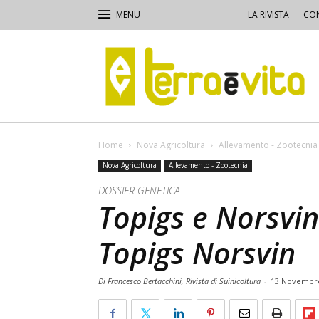
LA RIVISTA
CON
Terra
e
Vita
Home
Nova Agricoltura
Allevamento - Zootecnia
Nova Agricoltura
Allevamento - Zootecnia
DOSSIER GENETICA
Topigs e Norsvin
Topigs Norsvin
Di Francesco Bertacchini, Rivista di Suinicoltura
-
13 Novembr