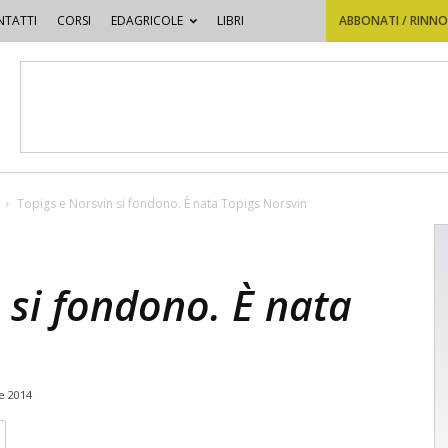
TATTI
CORSI
EDAGRICOLE
LIBRI
ABBONATI / RINN
Topigs e Norsvin si fondono. È nata Topigs Norsvin
 si fondono. È nata
e 2014