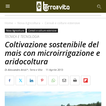
Home
Nova Agricoltura
Cereali e colture estensive
Nova Agricoltura
Cereali e colture estensive
TECNICA E TECNOLOGIA
Coltivazione sostenibile del
mais con microirrigazione e
aridocoltura
Di Alessandro Arioli*, Terra e Vita
-
11 Aprile 2013