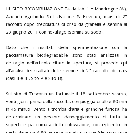
III. SITO B/COMBINAZIONE E4 da tab. 1 = Mandrogne (Al),
Azienda Agrilandia S.r.l. (Falcone & Bovone), mais di 2°
raccolto dopo trebbiatura di orzo da granella e semina al
23 giugno 2011 con no-tillage (semina su sodo).
Dato che i risultati della sperimentazione con la
pacciamatura biodegradabile sono stati analizzati in
dettaglio nell’articolo citato in apertura, si procede qui
all’analisi dei risultati delle semine di 2° raccolto di mais
(casi II e III, Sito-A e Sito-B).
Sul sito di Tuscania un fortunale il 18 settembre scorso,
venti giorni prima della raccolta, con pioggia di oltre 80 mm
in 45 minuti, vento a tromba d’aria e grandine furiosa, ha
determinato un pesante danneggiamento di tutta la
superficie pacciamata della coltivazione, con epicentro in
particolare sui 4,90 ha circa irrigati a goccia (dei quali circa