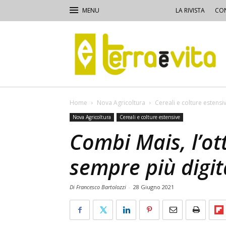
LA RIVISTA
CON
Terra
e
Vita
Home
Nova Agricoltura
Cereali e colture estensi
Nova Agricoltura
Cereali e colture estensive
Combi Mais, l’ot
sempre più digit
Di Francesco Bartolozzi
-
28 Giugno 2021