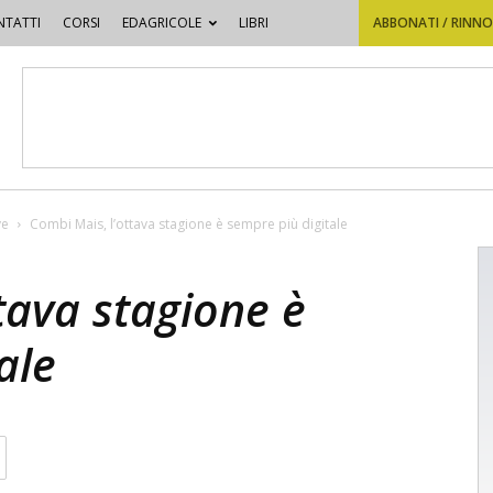
TATTI
CORSI
EDAGRICOLE
LIBRI
ABBONATI / RINN
ve
Combi Mais, l’ottava stagione è sempre più digitale
tava stagione è
ale