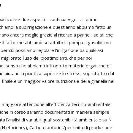
i
rticolare due aspetti – continua Vigo –. Il primo
lichiamo la subirrigazione e quest’anno abbiamo fatto un
onano ancora meglio grazie al ricorso a pannelli solari che
e il fatto che abbiamo sostituito la pompa a gasolio con
er cui possiamo regolare l’irrigazione da qualsiasi
gliorato l’uso dei biostimolanti, che per noi
el senso che abbiamo introdotto materie organiche di
che aiutano la pianta a superare lo stress, soprattutto dal
to finale è un maggior valore nutrizionale della granella nel
 maggiore attenzione all’efficienza tecnico-ambientale
stagione in corso saranno documentati in maniera sempre
a l’analisi di variabili quali sostenibilità ambientale su N
a (N efficiency), Carbon footprint/per unità di produzione