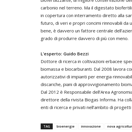
carbonio nel terreno. Ma il digestato biofertil
in copertura con interramento diretto alla sarc
futuro, di veri e propri concimi rinnovabili da 
bene, è davvero un fattore centrale dell’aziend
grado di produrre davvero di più con meno.
L’esperto: Guido Bezzi
Dottore di ricerca in coltivazioni erbacee spe
biomassa e biocarburanti. Dal 2008 lavora co
autorizzativi di impianti per energia rinnovabil
discariche, piani di approvvigionamento bioma
Dal 2012 è Responsabile dell’Area Agronomia 
direttore della rivista Biogas Informa. Ha co
enti di ricerca e privati nell’ambito di progett
TAG
bioenergie
innovazione
nova agricoltu