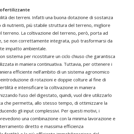
ofertilizzante
ilità dei terreni. Infatti una buona dotazione di sostanza
 di nutrienti, più stabile struttura del terreno, migliore
del terreno. La coltivazione del terreno, però, porta ad
e, se non correttamente integrata, può trasformarsi da
orte impatto ambientale.
on sistema per ricostituire un ciclo chiuso che garantisca
ilizzata in maniera continuativa. Tuttavia, per ottenere i
n maniera efficiente nell’ambito di un sistema agronomico
introduzione di rotazioni e doppie colture al fine di
tilità e intensificare la coltivazione in maniera
imizzando l’uso del digestato, quindi, vuol dire utilizzarlo
ta che permetta, allo stesso tempo, di ottimizzare la
ducendo gli input complessivi. Per questi motivi, i
to prevedono una combinazione con la minima lavorazione e
nterramento diretto e massima efficienza
a fertilità e la più efficiente immobilizzazione del