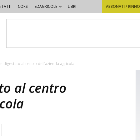
TATTI
CORSI
EDAGRICOLE
LIBRI
ABBONATI / RINN
e digestato al centro dell’azienda agricola
to al centro
icola