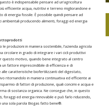
questo è indispensabile pensare ad un’agricoltura
più efficiente acqua, nutritivi e terreno migliorandone e
o di energia fossile. È possibile quindi pensare ad
tti ambientali producendo alimenti, foraggi ed energia
sottoprodotti
o le produzioni in maniera sostenibile, l’azienda agricola
 circolare in grado di integrare i vari cicli produttivi
Per questo motivo, quando bene integrato al centro
a un fattore imprescindibile di efficienza e di
e alle caratteristiche biofertilizzanti del digestato,
tivo ritornandolo in maniera continuativa ed efficiente ai
risparmio di fattori di produzione, quali concimi e acqua e
orma di sostanza organica. Ne consegue che, in questo
i, foraggi ed energia rinnovabile e può farlo riducendo,
In una sola parola Biogas fatto bene®.