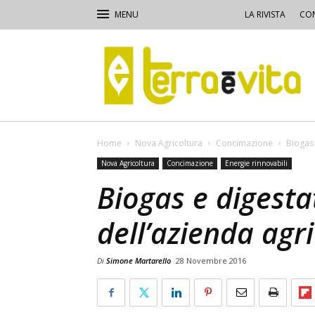
LA RIVISTA
CON
Terra
e
Vita
Home
Nova Agricoltura
Concimazione
Biogas 
Nova Agricoltura
Concimazione
Energie rinnovabili
Biogas e digesta
dell’azienda agr
Di
Simone Martarello
28 Novembre 2016