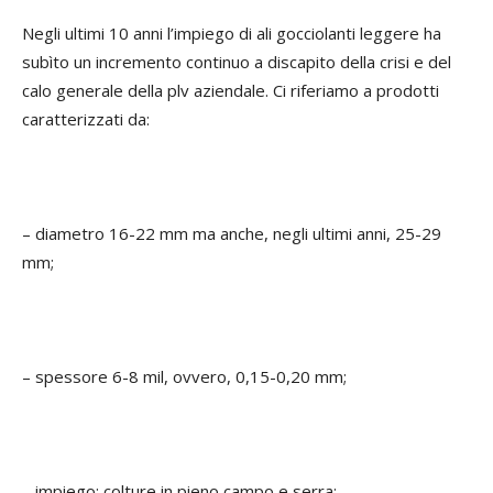
Negli ultimi 10 anni l’impiego di ali gocciolanti leggere ha
subìto un incremento continuo a discapito della crisi e del
calo generale della plv aziendale. Ci riferiamo a prodotti
caratterizzati da:
– diametro 16-22 mm ma anche, negli ultimi anni, 25-29
mm;
– spessore 6-8 mil, ovvero, 0,15-0,20 mm;
– impiego: colture in pieno campo e serra;