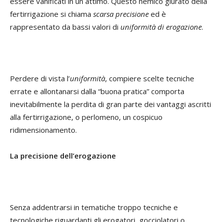
essere vanificati in un attimo. Questo nemico giurato della
fertirrigazione si chiama
scarsa precisione
ed è
rappresentato da bassi valori di
uniformità di erogazione
.
Perdere di vista l’
uniformità
, compiere scelte tecniche
errate e allontanarsi dalla “buona pratica” comporta
inevitabilmente la perdita di gran parte dei vantaggi ascritti
alla fertirrigazione, o perlomeno, un cospicuo
ridimensionamento.
La precisione dell’erogazione
Senza addentrarsi in tematiche troppo tecniche e
tecnologiche riguardanti gli erogatori, gocciolatori o