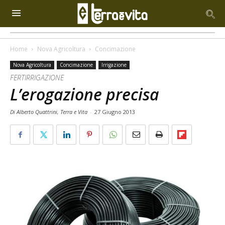
Home
Nova Agricoltura
Concimazione
Nova Agricoltura
Concimazione
Irrigazione
FERTIRRIGAZIONE
L’erogazione precisa
Di Alberto Quattrini, Terra e Vita
-
27 Giugno 2013