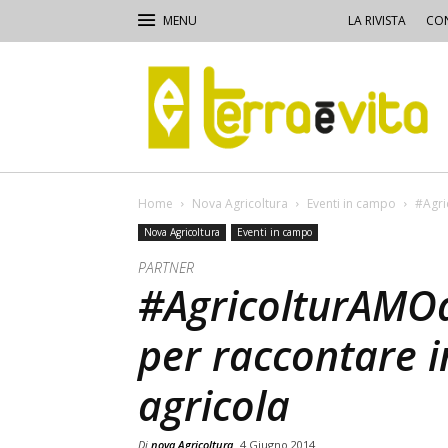
LA RIVISTA
CON
Terra
e
Vita
Home
Nova Agricoltura
Eventi in campo
#Agri
Nova Agricoltura
Eventi in campo
PARTNER
#AgricolturAMOdo
per raccontare in
agricola
Di
nova Agricoltura
4 Giugno 2014