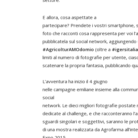
settore.
E allora, cosa aspettate a
partecipare? Prendete i vostri smartphone, 
foto che racconti cosa rappresenta per voi l’
pubblicatela sul social network, aggiungendo
#AgricolturAMOdomio
(oltre a
#igersitalia
limiti al numero di fotografie per utente, cias
scatenare la propria fantasia, pubblicando qu
L’avventura ha inizio il 4 giugno
nelle campagne emiliane insieme alla commu
social
network. Le dieci migliori fotografie postate
dedicate al challenge, e che racconteranno l’a
sguardi singolari e soggettivi, saranno le pro
di una mostra realizzata da Agrofarma all’inte
Expo 2015.