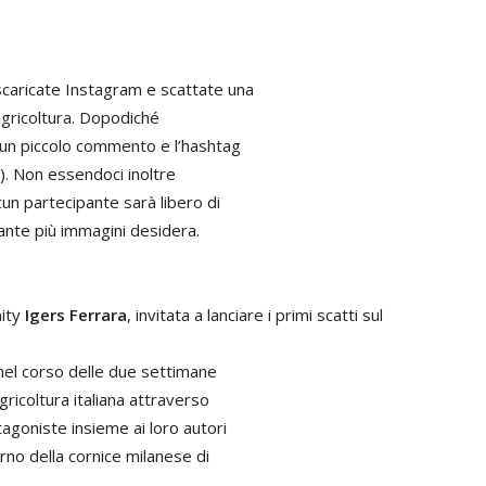
scaricate Instagram e scattate una
agricoltura. Dopodiché
 un piccolo commento e l’hashtag
). Non essendoci inoltre
cun partecipante sarà libero di
ante più immagini desidera.
nity
Igers Ferrara
, invitata a lanciare i primi scatti sul
 nel corso delle due settimane
gricoltura italiana attraverso
tagoniste insieme ai loro autori
rno della cornice milanese di