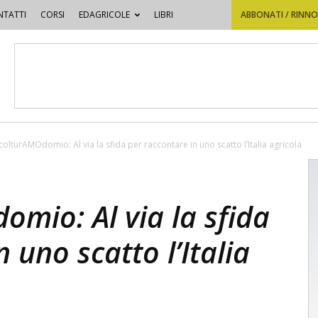
TATTI
CORSI
EDAGRICOLE
LIBRI
ABBONATI / RINN
colturAMOdomio: Al via la sfida per raccontare in uno scatto l’Italia agricola
mio: Al via la sfida
 uno scatto l’Italia