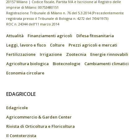
20157 Milano | Codice fiscale, Partita IVA e Iscrizione al Registro delle
imprese di Milano: 00753480151
Registrazione Tribunale di Milano n. 76 del 5.3.2014 (Precedentemente
registrata presso il Tribunale di Bologna n. 4272 del 7/04/1973)
ROC n. 24344 dell’11 marzo 2014
Attualità
Finanziamenti agricoli
Difesa fitosanitaria
Leggi, lavoro e fisco
Colture
Prezzi agricoli e mercati
Fertilizzazione
Irrigazione
Zootecnia
Energie rinnovabili
Agricoltura biologica
Biotecnologie
Cambiamenti climatici
Economia circolare
EDAGRICOLE
Edagricole
Agricommercio & Garden Center
Rivista di Orticoltura e Floricoltura
Il Contoterzista