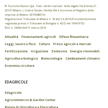
© Tecniche Nuove Spa. Tutti i diritti riservati. Sede legale Via Eritrea 21 -
20157 Milano | Codice fiscale, Partita IVA e Iscrizione al Registro delle
imprese di Milano: 00753480151
Registrazione Tribunale di Milano n. 76 del 5.3.2014 (Precedentemente
registrata presso il Tribunale di Bologna n. 4272 del 7/04/1973)
ROC n. 24344 dell’11 marzo 2014
Attualità
Finanziamenti agricoli
Difesa fitosanitaria
Leggi, lavoro e fisco
Colture
Prezzi agricoli e mercati
Fertilizzazione
Irrigazione
Zootecnia
Energie rinnovabili
Agricoltura biologica
Biotecnologie
Cambiamenti climatici
Economia circolare
EDAGRICOLE
Edagricole
Agricommercio & Garden Center
Rivista di Orticoltura e Floricoltura