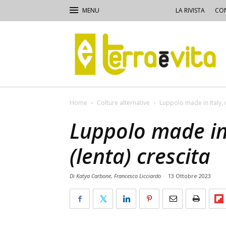
LA RIVISTA
CON
Terra
e
Vita
Home
Colture alternative
Luppolo made in Italy, un
Luppolo made in I
(lenta) crescita
Di Katya Carbone, Francesco Licciardo
-
13 Ottobre 2023