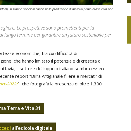
endenti, si stanno specializzando nella produzione di materia prima brassicola per
cogliere. Le prospettive sono promettenti per la
i lungo termine per garantire un futuro sostenibile per
rtezze economiche, tra cui difficoltà di
one, che hanno limitato il potenziale di crescita di
Tuttavia, il settore del luppolo italiano sembra essere
cente report “Birra Artigianale filiere e mercati” di
ort-2022/
), che fotografa la presenza di oltre 1.300
ma Terra e Vita 31
ccedi
all’edicola digitale