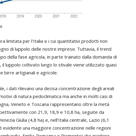
 limitata per l’Italia e i cui quantitativi prodotti non
gno di luppolo delle nostre imprese. Tuttavia, il trend
po della fase agricola, in parte trainato dalla domanda di
, il luppolo coltivato lungo lo stivale viene utilizzato quasi
birre artigianali e agricole.
le, i dati rilevano una decisa concentrazione degli areali
a motivi di natura pedoclimatica ma anche in molti casi di
magna, Veneto e Toscana rappresentano oltre la metà
 rispettivamente con 21,9, 18,9 e 10,8 ha, seguite da
nezia Giulia (4,8 ha) e, nell’Italia centrale, Lazio (6,1
 è evidente una maggiore concentrazione nelle regioni
, Lombardia, Emilia-Romagna e Piemonte) che incidono