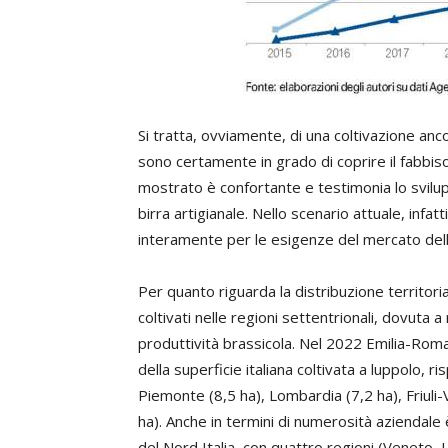
Si tratta, ovviamente, di una coltivazione ancora
sono certamente in grado di coprire il fabbiso
mostrato è confortante e testimonia lo svilup
birra artigianale. Nello scenario attuale, infatti
interamente per le esigenze del mercato delle 
Per quanto riguarda la distribuzione territoria
coltivati nelle regioni settentrionali, dovuta 
produttività brassicola. Nel 2022 Emilia-Ro
della superficie italiana coltivata a luppolo,
Piemonte (8,5 ha), Lombardia (7,2 ha), Friuli-Ve
ha). Anche in termini di numerosità aziendale
del Nord Italia, con quattro regioni (Veneto