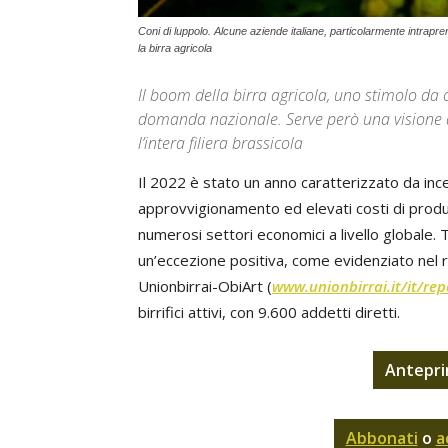
Coni di luppolo. Alcune aziende italiane, particolarmente intrapr
la birra agricola
Il boom della birra agricola, uno stimolo da 
domanda nazionale. Serve però una visione d
l’intera filiera brassicola
Il 2022 è stato un anno caratterizzato da ince
approvvigionamento ed elevati costi di produzi
numerosi settori economici a livello globale. 
un’eccezione positiva, come evidenziato nel re
Unionbirrai-ObiArt (
www.unionbirrai.it/it/rep
birrifici attivi, con 9.600 addetti diretti.
Antepri
Abbonati
o
a