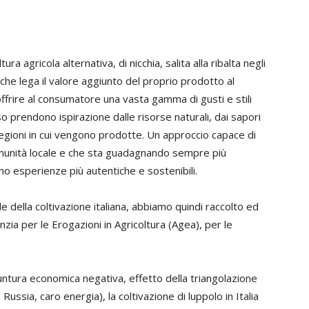
ura agricola alternativa, di nicchia, salita alla ribalta negli
 che lega il valore aggiunto del proprio prodotto al
offrire al consumatore una vasta gamma di gusti e stili
esso prendono ispirazione dalle risorse naturali, dai sapori
e regioni in cui vengono prodotte. Un approccio capace di
omunità locale e che sta guadagnando sempre più
ano esperienze più autentiche e sostenibili.
 della coltivazione italiana, abbiamo quindi raccolto ed
nzia per le Erogazioni in Agricoltura (Agea), per le
untura economica negativa, effetto della triangolazione
 Russia, caro energia), la coltivazione di luppolo in Italia