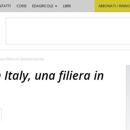
TATTI
CORSI
EDAGRICOLE
LIBRI
ABBONATI / RINN
a filiera in (lenta) crescita
taly, una filiera in