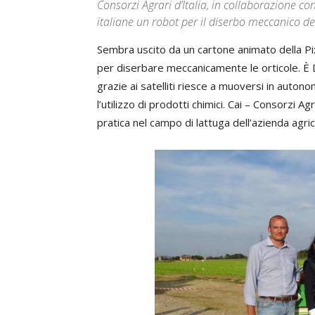
Consorzi Agrari d’Italia, in collaborazione co
italiane un robot per il diserbo meccanico de
Sembra uscito da un cartone animato della Pix
per diserbare meccanicamente le orticole. È D
grazie ai satelliti riesce a muoversi in autonomi
l’utilizzo di prodotti chimici. Cai – Consorzi A
pratica nel campo di lattuga dell’azienda agr