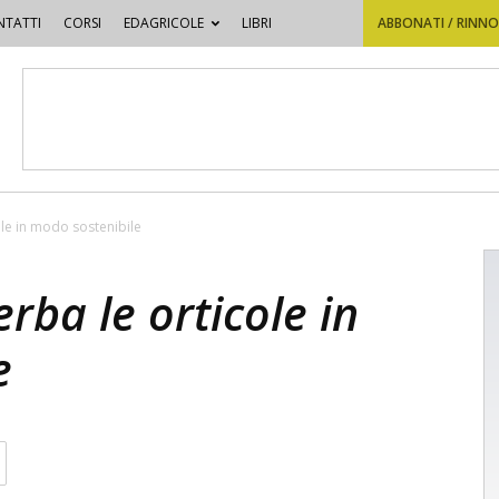
TATTI
CORSI
EDAGRICOLE
LIBRI
ABBONATI / RINN
ole in modo sostenibile
erba le orticole in
e