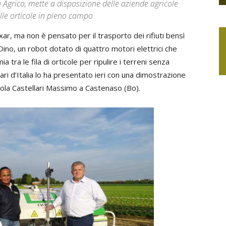
n Agrico, mette a disposizione delle aziende agricole
lle orticole in pieno campo
ar, ma non è pensato per il trasporto dei rifiuti bensì
ino, un robot dotato di quattro motori elettrici che
a tra le fila di orticole per ripulire i terreni senza
grari d’Italia lo ha presentato ieri con una dimostrazione
icola Castellari Massimo a Castenaso (Bo).