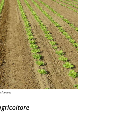
n (destra)
agricoltore