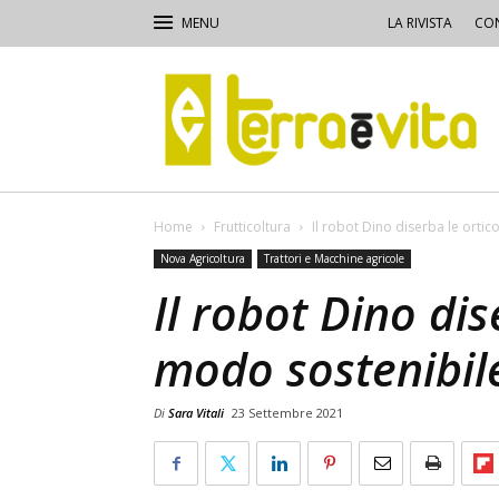
LA RIVISTA
CON
Terra
e
Vita
Home
Frutticoltura
Il robot Dino diserba le ortic
Nova Agricoltura
Trattori e Macchine agricole
Il robot Dino dis
modo sostenibil
Di
Sara Vitali
23 Settembre 2021