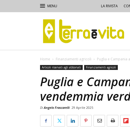
LA RIVISTA
CON
Terra
e
Vita
Home
Finanziamenti agricoli
Puglia e Campania 
Articoli riservati agli abbonati
Finanziamenti agricoli
Puglia e Campan
vendemmia ver
Di
Angelo Frascarelli
29 Aprile 2025