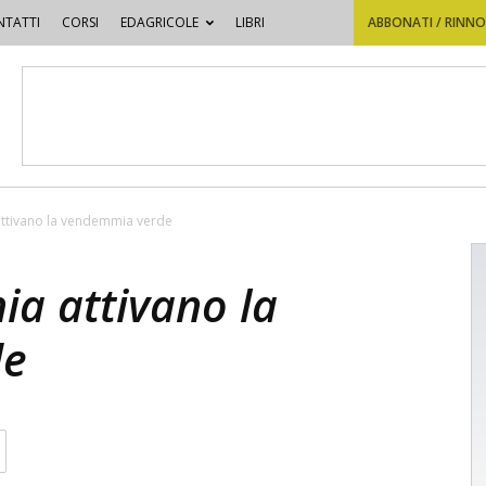
TATTI
CORSI
EDAGRICOLE
LIBRI
ABBONATI / RINN
attivano la vendemmia verde
ia attivano la
de