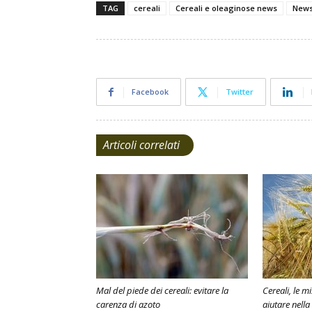
TAG
cereali
Cereali e oleaginose news
New
Facebook
Twitter
Articoli correlati
Mal del piede dei cereali: evitare la
Cereali, le m
carenza di azoto
aiutare nella