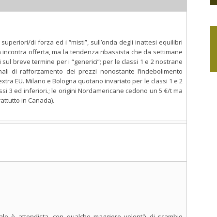
uperiori/di forza ed i “misti”, sull’onda degli inattesi equilibri
da incontra offerta, ma la tendenza ribassista che da settimane
sul breve termine per i “generici”; per le classi 1 e 2 nostrane
ali di rafforzamento dei prezzi nonostante l’indebolimento
i extra EU. Milano e Bologna quotano invariato per le classi 1 e 2
assi 3 ed inferiori.; le origini Nordamericane cedono un 5 €/t ma
rattutto in Canada).
ale è attendista, con qualche maggiore volontà di scambio