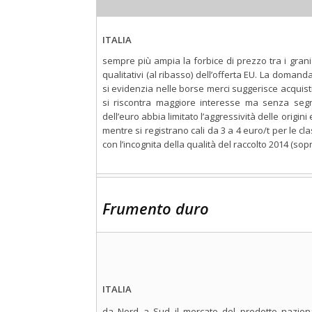
ITALIA
sempre più ampia la forbice di prezzo tra i grani s
qualitativi (al ribasso) dell’offerta EU. La doman
si evidenzia nelle borse merci suggerisce acquisti 
si riscontra maggiore interesse ma senza segn
dell’euro abbia limitato l’aggressività delle origin
mentre si registrano cali da 3 a 4 euro/t per le cl
con l’incognita della qualità del raccolto 2014 (sop
Frumento duro
ITALIA
da Nord a Sud il mercato del prodotto nazion