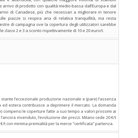
e arrivo di prodotto con qualità medio-bassa dall’Europa e dal
rrivi di Canadese, più che necessari a migliorare in tenore
le piazze si respira aria di relativa tranquillità, ma resta
mestre di campagna ove la copertura degli utilizzatori sarebbe
 le classi 2 e 3 a sconto rispettivamente di 10 e 20 euro/t.
i stante l’eccezionale produzione nazionale e (pare) l’assenza
ria ed estera contribuisce a deprimere il mercato. La domanda
te) compensi le coperture fatte a suo tempo a valori prossimi ai
 l’ancora invenduto, l’evoluzione dei prezzi. Milano cede 20 €/t
 €/t con minima premialità per la merce “certificata” partenza.