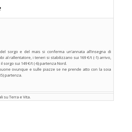
e
ta del sorgo e del mais si conferma un’annata all’insegna di
i al rallentatore, i teneri si stabilizzano sui 169 €/t (-1) arrivo,
 il sorgo sui 149 €/t (-6) partenza Nord.
 buone ovunque e sulle piazze se ne prende atto con la soia
15) partenza.
i su Terra e Vita.