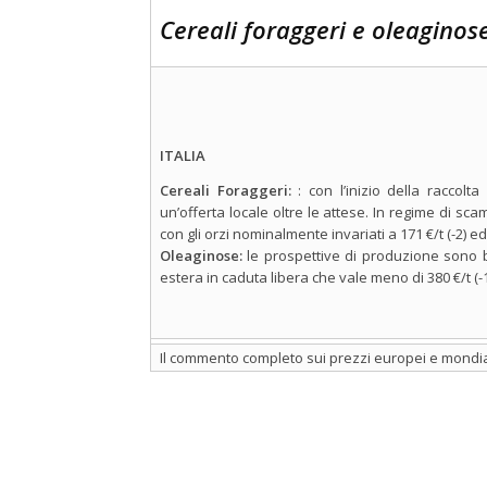
Cereali foraggeri e oleaginos
ITALIA
Cereali Foraggeri:
: con l’inizio della raccol
un’offerta locale oltre le attese. In regime di scamb
con gli orzi nominalmente invariati a 171 €/t (-2) ed
Oleaginose:
le prospettive di produzione sono
estera in caduta libera che vale meno di 380 €/t (-
Il commento completo sui prezzi europei e mondial