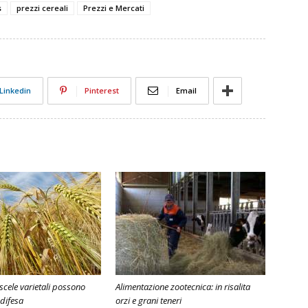
s
prezzi cereali
Prezzi e Mercati
Linkedin
Pinterest
Email
iscele varietali possono
Alimentazione zootecnica: in risalita
 difesa
orzi e grani teneri