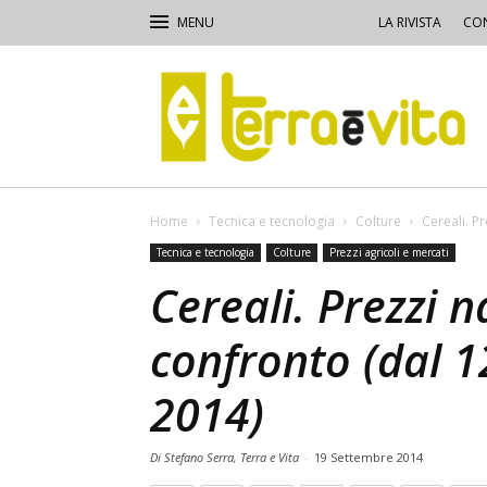
LA RIVISTA
CON
Terra
e
Vita
Home
Tecnica e tecnologia
Colture
Cereali. P
Tecnica e tecnologia
Colture
Prezzi agricoli e mercati
Cereali. Prezzi n
confronto (dal 1
2014)
Di Stefano Serra, Terra e Vita
-
19 Settembre 2014