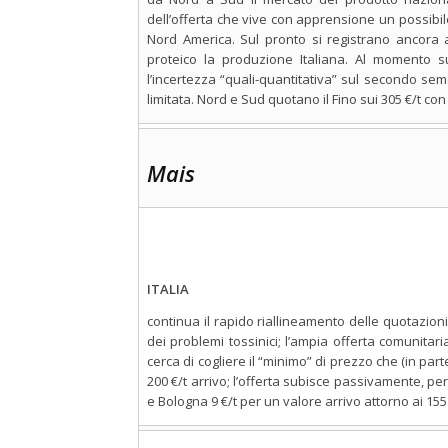
dell’offerta che vive con apprensione un possibil
Nord America. Sul pronto si registrano ancora a
proteico la produzione Italiana. Al momento sul
l’incertezza “quali-quantitativa” sul secondo se
limitata. Nord e Sud quotano il Fino sui 305 €/t con
Mais
ITALIA
continua il rapido riallineamento delle quotazion
dei problemi tossinici; l’ampia offerta comunita
cerca di cogliere il “minimo” di prezzo che (in par
200 €/t arrivo; l’offerta subisce passivamente, per
e Bologna 9 €/t per un valore arrivo attorno ai 155