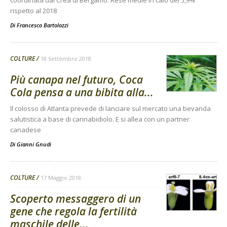
coordinata dal Crea di Bergamo. Rese medie in calo del 5,9%
rispetto al 2018
Di
Francesco Bartolozzi
COLTURE
18 Settembre 2018
Più canapa nel futuro, Coca
Cola pensa a una bibita alla...
Il colosso di Atlanta prevede di lanciare sul mercato una bevanda
salutistica a base di cannabidiolo. E si allea con un partner
canadese
Di
Gianni Gnudi
COLTURE
17 Maggio 2018
Scoperto messaggero di un
gene che regola la fertilità
maschile delle...