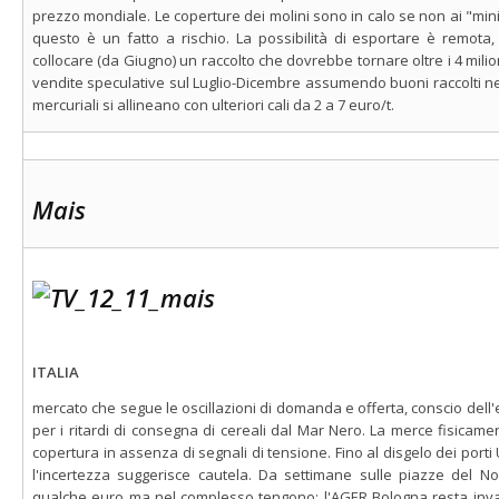
prezzo mondiale. Le coperture dei molini sono in calo se non ai "min
questo è un fatto a rischio. La possibilità di esportare è remot
collocare (da Giugno) un raccolto che dovrebbe tornare oltre i 4 milio
vendite speculative sul Luglio-Dicembre assumendo buoni raccolti ne
mercuriali si allineano con ulteriori cali da 2 a 7 euro/t.
Mais
ITALIA
mercato che segue le oscillazioni di domanda e offerta, conscio del
per i ritardi di consegna di cereali dal Mar Nero. La merce fisicame
copertura in assenza di segnali di tensione. Fino al disgelo dei porti U
l'incertezza suggerisce cautela. Da settimane sulle piazze del No
qualche euro ma nel complesso tengono: l'AGER Bologna resta invar