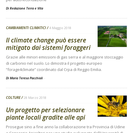
Di
Redazione Terra e Vita
CAMBIAMENTI CLIMATICI
4 Maggio 2018
Il climate change può essere
mitigato dai sistemi foraggeri
Grazie alle minori emissioni di gas serra e al maggiore stoccaggio
di carbonio nel suolo. Lo dimostra il progetto europeo
“forage4climate” coordinato dal Crpa di Reggio Emilia.
Di Maria Teresa Pacchioli
-
COLTURE
28 Marzo 2018
Un progetto per selezionare
piante locali gradite alle api
Prosegue sino a fine anno la collaborazione tra Provincia di Udine
e Consorzio Apicoltori per uno studio sviluppato dall'Università di