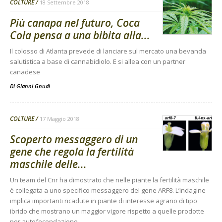
COLTURE
18 Settembre 2018
Più canapa nel futuro, Coca
Cola pensa a una bibita alla...
Il colosso di Atlanta prevede di lanciare sul mercato una bevanda
salutistica a base di cannabidiolo. E si allea con un partner
canadese
Di
Gianni Gnudi
COLTURE
17 Maggio 2018
Scoperto messaggero di un
gene che regola la fertilità
maschile delle...
Un team del Cnr ha dimostrato che nelle piante la fertilità maschile
è collegata a uno specifico messaggero del gene ARF8. L’indagine
implica importanti ricadute in piante di interesse agrario di tipo
ibrido che mostrano un maggior vigore rispetto a quelle prodotte
per autofecondazione