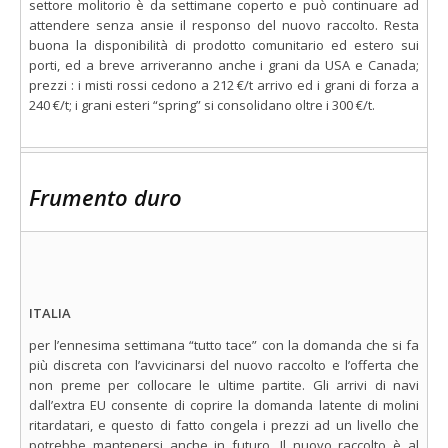
settore molitorio è da settimane coperto e può continuare ad
attendere senza ansie il responso del nuovo raccolto. Resta
buona la disponibilità di prodotto comunitario ed estero sui
porti, ed a breve arriveranno anche i grani da USA e Canada;
prezzi : i misti rossi cedono a 212 €/t arrivo ed i grani di forza a
240 €/t; i grani esteri “spring” si consolidano oltre i 300 €/t.
Frumento duro
ITALIA
per l’ennesima settimana “tutto tace” con la domanda che si fa
più discreta con l’avvicinarsi del nuovo raccolto e l’offerta che
non preme per collocare le ultime partite. Gli arrivi di navi
dall’extra EU consente di coprire la domanda latente di molini
ritardatari, e questo di fatto congela i prezzi ad un livello che
potrebbe mantenersi anche in futuro. Il nuovo raccolto è al