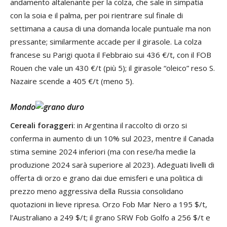
andamento altalenante per la colza, che sale in simpatia
con la soia e il palma, per poi rientrare sul finale di
settimana a causa di una domanda locale puntuale ma non
pressante; similarmente accade per il girasole. La colza
francese su Parigi quota il Febbraio sui 436 €/t, con il FOB
Rouen che vale un 430 €/t (più 5); il girasole “oleico” reso S.
Nazaire scende a 405 €/t (meno 5).
Mondo
Cereali foraggeri
: in Argentina il raccolto di orzo si
conferma in aumento di un 10% sul 2023, mentre il Canada
stima semine 2024 inferiori (ma con rese/ha medie la
produzione 2024 sarà superiore al 2023). Adeguati livelli di
offerta di orzo e grano dai due emisferi e una politica di
prezzo meno aggressiva della Russia consolidano
quotazioni in lieve ripresa. Orzo Fob Mar Nero a 195 $/t,
l’Australiano a 249 $/t; il grano SRW Fob Golfo a 256 $/t e