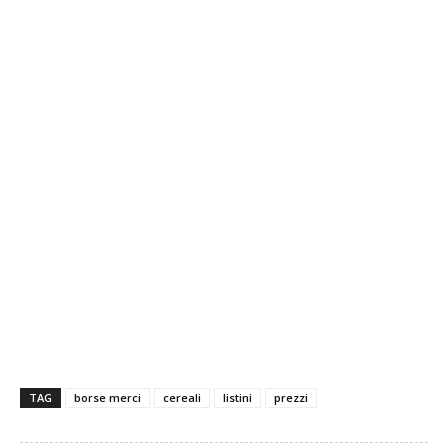
grano duro grano duro grano duro grano duro grano duro
grano duro grano duro
TAG
borse merci
cereali
listini
prezzi