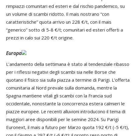
rimpiazzi comunitari ed esteri e dal rischio pandemico, su
un volume di scambi ridotto. Il mais nostrano “con
caratteristiche” quota arrivo un 228 €/t, con il mais
“generico” sotto di 5-8 €/t; comunitari ed esteri offerti a
prezzi in calo sui 220 €/t origine.
Europa
L’andamento della settimana è stato al tendenziale ribasso
per i riflessi negativi degli scambi sia nelle Borse che
quotano il fisico sia sulla piazza a termine di Parigi. L’offerta
comunitaria al Nord prevale sulla domanda, mentre la
Spagna mantiene vitali gli scambi con la Francia sud
occidentale, nonostante la concorrenza estera calmieri le
piazze europee. Le recenti alluvioni introducono il tema di
maggiori aree disponibili per le semine 2024. Su Parigi
Euronext, il mais a futuro per Marzo quota 192 €/t (-5 €/t),
con il Giugno a 297 €/t (-6 €/t); il pronto reso porto di