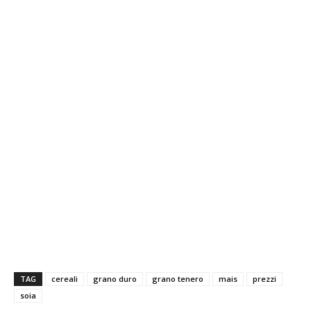
grano duro grano duro grano duro grano duro grano duro
grano duro grano duro
TAG
cereali
grano duro
grano tenero
mais
prezzi
soia