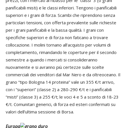
prezzi, con i mercati al ribasso per le “classi” 3 (o grani
panificabili misti) e le classi inferiori. Tengono i panificabili
superiori e i grani di forza. Scambi che riprendono senza
particolari tensioni, con offerta prevalente sulle richieste
per i grani panificabili e la bassa qualità. I grani con
specifiche superiori e di forza non faticano a trovare
collocazione. I molini tornano all’acquisto per volumi di
completamento, rimandando le coperture per il secondo
semestre a quando i mercati si consolideranno
nuovamente e si avranno più certezze sulle scelte
commerciali dei venditori dal Mar Nero e da oltreoceano. Il
grano “tipo Bologna 14 proteina” vale un 355 €/t arrivo,
con i “superiori” (classe 2) a 280-290 €/t e i panificabili
“misti” (classe 3) a 255 €/t; le voci 4 e 5 a sconto di 18-23
€/t. Comunitari generici, di forza ed esteri confermati su
valori dell’ultima sessione di Borsa.
Europa