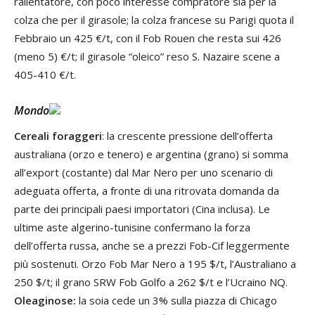
rallentatore, con poco interesse compratore sia per la
colza che per il girasole; la colza francese su Parigi quota il
Febbraio un 425 €/t, con il Fob Rouen che resta sui 426
(meno 5) €/t; il girasole “oleico” reso S. Nazaire scene a
405-410 €/t.
Mondo
Cereali foraggeri
: la crescente pressione dell’offerta
australiana (orzo e tenero) e argentina (grano) si somma
all’export (costante) dal Mar Nero per uno scenario di
adeguata offerta, a fronte di una ritrovata domanda da
parte dei principali paesi importatori (Cina inclusa). Le
ultime aste algerino-tunisine confermano la forza
dell’offerta russa, anche se a prezzi Fob-Cif leggermente
più sostenuti. Orzo Fob Mar Nero a 195 $/t, l’Australiano a
250 $/t; il grano SRW Fob Golfo a 262 $/t e l’Ucraino NQ.
Oleaginose:
la soia cede un 3% sulla piazza di Chicago