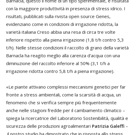
Barnacla, questo il nome di un tipo sperimentale, è risultata
con la maggiore produttività in presenza di stress idrico. I
risultati, pubblicati sulla rivista open source Genes,
evidenziano come in condizioni di irrigazione ridotta, la
varietà italiana Creso abbia una resa di circa tre volte
inferiore rispetto alla piena irrigazione (1,8 t/h contro 5,3
t/h). Nelle stesse condizioni il raccolto di grano della varietà
Barnacla ha reagito meglio alla carenza d'acqua con una
diminuzione del raccolto inferiore al 50% (3,1 t/h a
irrigazione ridotta contro 5,8 t/h a piena irrigazione).
«Le piante attivano complessi meccanismi genetici per far
fronte a stress ambientali, come la scarsità di acqua, un
fenomeno che si verifica sempre più frequentemente
anche nelle stagioni fredde per il cambiamento climatico –
spiega la ricercatrice del Laboratorio Sostenibilità, qualità e
sicurezza delle produzioni agroalimentari
Patrizia Galeffi
–
il nostro studio ha dimostrato che in risposta allo stress