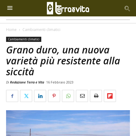
Home
Cambiamenti climatici
Cambiamenti climatici
Grano duro, una nuova
varietà più resistente alla
siccità
Di
Redazione Terra e Vita
16 Febbraio 2023