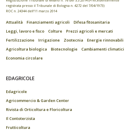
Registrazione Tribunale di Milano n. 76 del 5.3.2014 (Precedentemente
registrata presso il Tribunale di Bologna n. 4272 del 7/04/1973)
ROC n. 24344 dell’11 marzo 2014
Attualità
Finanziamenti agricoli
Difesa fitosanitaria
Leggi, lavoro e fisco
Colture
Prezzi agricoli e mercati
Fertilizzazione
Irrigazione
Zootecnia
Energie rinnovabili
Agricoltura biologica
Biotecnologie
Cambiamenti climatici
Economia circolare
EDAGRICOLE
Edagricole
Agricommercio & Garden Center
Rivista di Orticoltura e Floricoltura
Il Contoterzista
Frutticoltura