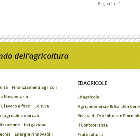
Pagina 1 di 2
do dell’agricoltura
EDAGRICOLE
alità
Finanziamenti agricoli
a fitosanitaria
Edagricole
, lavoro e fisco
Colture
Agricommercio & Garden Cent
zi agricoli e mercati
Rivista di Orticoltura e Floricol
ilizzazione
Irrigazione
Il Contoterzista
ecnia
Energie rinnovabili
Frutticoltura