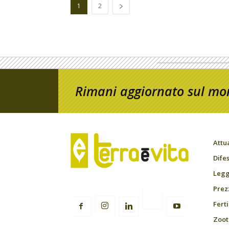
1
2
Rimani aggiornato sul mon
Attu
Difes
Leggi
Prez
Fert
Zoot