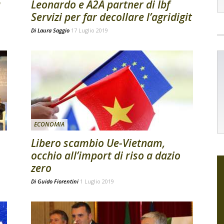
à
Leonardo e A2A partner di Ibf
Servizi per far decollare l’agridigit
Di
Laura Saggio
17 Luglio 2019
ECONOMIA
Libero scambio Ue-Vietnam,
occhio all’import di riso a dazio
zero
Di
Guido Fiorentini
1 Luglio 2019