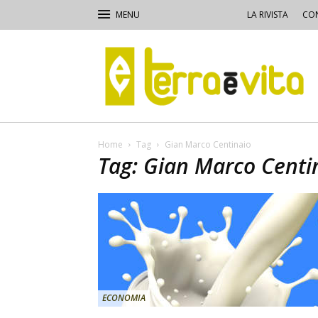
LA RIVISTA
CON
Terra
e
Vita
Home
Tag
Gian Marco Centinaio
Tag: Gian Marco Centi
ECONOMIA