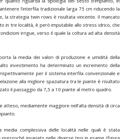
r quanto riguarda la tipologia del sesto d’impianto, in
antenere l’interfila tradizionale larga 75 cm riducendo la
re, la strategia twin rows è risultata vincente. Il mancato
 in tre località, è però imputabile allo stress idrico, che
dizioni irrigue, verso il quale la coltura ad alta densità
porta la media dei valori di produzione e umidità della
l’alto investimento ha determinato un incremento della
rispettivamente per il sistema interfila convenzionale e
elazione alla migliore spaziatura tra le piante è risultato
ato il passaggio da 7,5 a 10 piante al metro quadro.
come atteso, mediamente maggiore nell’alta densità di circa
mpianto.
la media complessiva delle località nelle quali è stata
e pressoché invariato nelle diverse tesi in esame (
figura