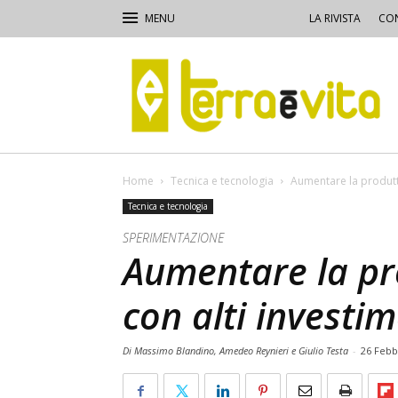
LA RIVISTA
CON
Terra
e
Vita
Home
Tecnica e tecnologia
Aumentare la produttiv
Tecnica e tecnologia
SPERIMENTAZIONE
Aumentare la pro
con alti investim
Di Massimo Blandino, Amedeo Reynieri e Giulio Testa
-
26 Febb