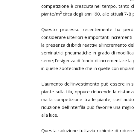
competizione è cresciuta nel tempo, tanto che
2
piante/m
circa degli anni ’60, alle attuali 7-8
Questo processo recentemente ha però 
considerare ulteriori e importanti incrementi 
la presenza di ibridi reattivi all’incremento d
seminatrici pneumatiche in grado di modificare
seme; l’esigenza di fondo di incrementare la pr
in quelle zootecniche che in quelle con impianti
L’aumento dell’investimento può essere in si
piante sulla fila, oppure riducendo la distanz
ma la competizione tra le piante, così add
riduzione dell’interfila può favorire una mig
alla luce.
Questa soluzione tuttavia richiede di ridurr