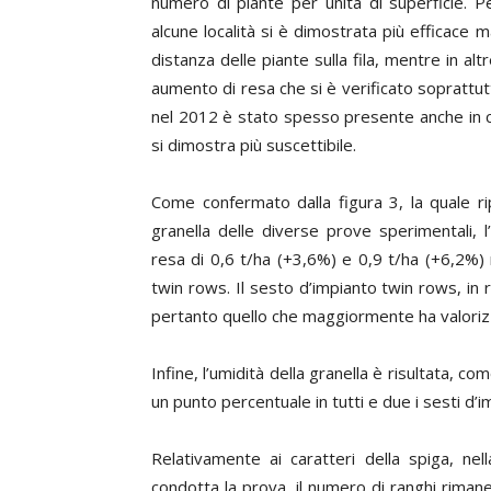
numero di piante per unità di superficie. Pe
alcune località si è dimostrata più efficace m
distanza delle piante sulla fila, mentre in alt
aumento di resa che si è verificato soprattutto
nel 2012 è stato spesso presente anche in con
si dimostra più suscettibile.
Come confermato dalla
figura 3,
la quale ri
granella delle diverse prove sperimentali, 
resa di 0,6 t/ha (+3,6%) e 0,9 t/ha (+6,2%) 
twin rows. Il sesto d’impianto twin rows, in r
pertanto quello che maggiormente ha valorizz
Infine, l’umidità della granella è risultata, 
un punto percentuale in tutti e due i sesti d’i
Relativamente ai caratteri della spiga, nel
condotta la prova, il numero di ranghi riman