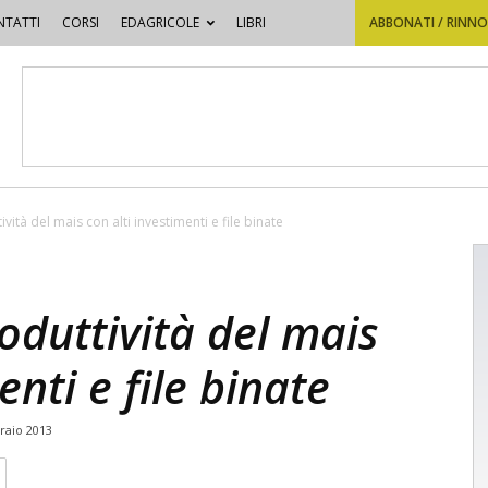
TATTI
CORSI
EDAGRICOLE
LIBRI
ABBONATI / RINN
ità del mais con alti investimenti e file binate
duttività del mais
enti e file binate
raio 2013