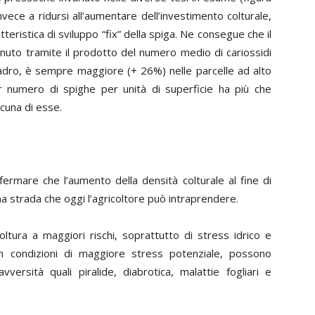
nvece a ridursi all’aumentare dell’investimento colturale,
teristica di sviluppo “fix” della spiga. Ne consegue che il
nuto tramite il prodotto del numero medio di cariossidi
adro, è sempre maggiore (+ 26%) nelle parcelle ad alto
or numero di spighe per unità di superficie ha più che
scuna di esse.
affermare che l’aumento della densità colturale al fine di
a strada che oggi l’agricoltore può intraprendere.
ltura a maggiori rischi, soprattutto di stress idrico e
 in condizioni di maggiore stress potenziale, possono
ersità quali piralide, diabrotica, malattie fogliari e