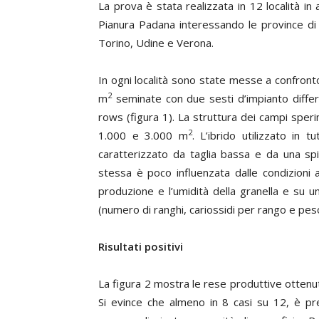
La prova è stata realizzata in 12 località in 
Pianura Padana interessando le province di
Torino, Udine e Verona.
In ogni località sono state messe a confront
2
m
seminate con due sesti d’impianto differen
rows (
figura 1
). La struttura dei campi sper
2
1.000 e 3.000 m
. L’ibrido utilizzato in
caratterizzato da taglia bassa e da una spig
stessa è poco influenzata dalle condizioni a
produzione e l’umidità della granella e su u
(numero di ranghi, cariossidi per rango e pes
Risultati positivi
La
figura 2
mostra le rese produttive ottenute
Si evince che almeno in 8 casi su 12, è p