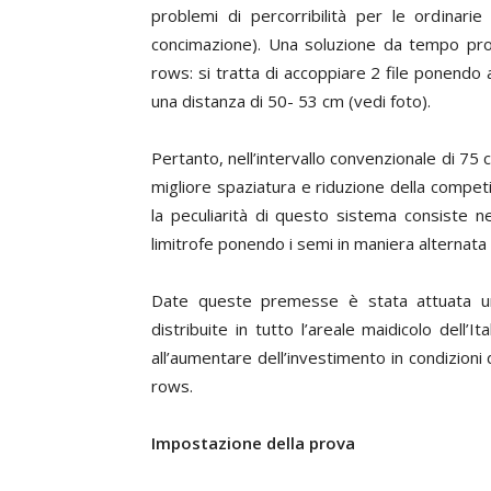
problemi di percorribilità per le ordinarie 
concimazione). Una soluzione da tempo propo
rows
: si tratta di accoppiare 2 file ponendo a
una distanza di 50- 53 cm (
vedi foto
).
Pertanto, nell’intervallo convenzionale di 7
migliore spaziatura e riduzione della compet
la peculiarità di questo sistema consiste ne
limitrofe ponendo i semi in maniera alternata tr
Date queste premesse è stata attuata un’
distribuite in tutto l’areale maidicolo dell’I
all’aumentare dell’investimento in condizioni
rows
.
I
mpostazione
della prova