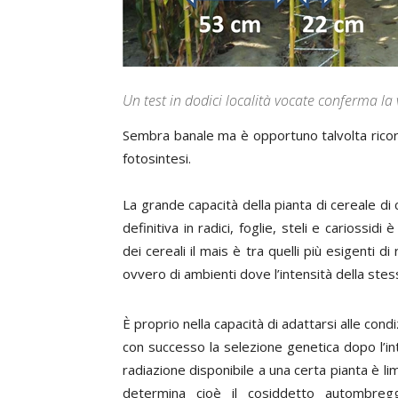
Un test in dodici località vocate conferma la 
Sembra banale ma è opportuno talvolta ricorda
fotosintesi.
La grande capacità della pianta di cereale di c
definitiva in radici, foglie, steli e cariossidi
dei cereali il mais è tra quelli più esigenti di
ovvero di ambienti dove l’intensità della stes
È proprio nella capacità di adattarsi alle cond
con successo la selezione genetica dopo l’intr
radiazione disponibile a una certa pianta è li
determina cioè il cosiddetto autombregg