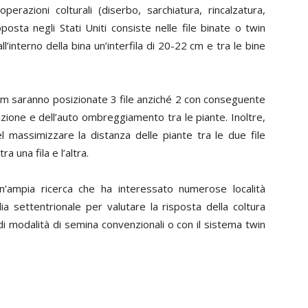
operazioni colturali (diserbo, sarchiatura, rincalzatura,
sta negli Stati Uniti consiste nelle file binate o
twin
ll’interno della bina un’interfila di 20-22 cm e tra le bine
5 cm saranno posizionate 3 file anziché 2 con conseguente
izione e dell’auto ombreggiamento tra le piante. Inoltre,
l massimizzare la distanza delle piante tra le due file
a una fila e l’altra.
ampia ricerca che ha interessato numerose località
talia settentrionale per valutare la risposta della coltura
 di modalità di semina convenzionali o con il sistema
twin