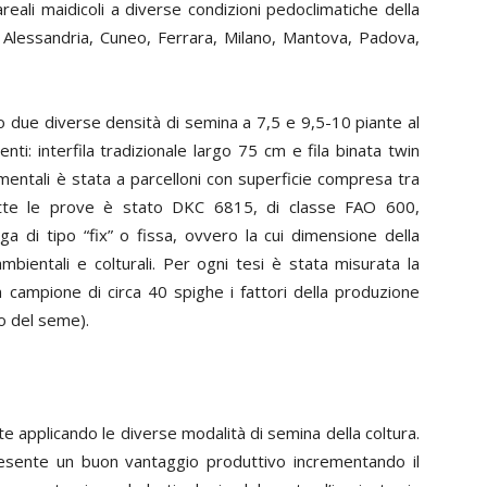
areali maidicoli a diverse condizioni pedoclimatiche della
 Alessandria, Cuneo, Ferrara, Milano, Mantova, Padova,
o due diverse densità di semina a 7,5 e 9,5-10 piante al
ti: interfila tradizionale largo 75 cm e fila binata twin
imentali è stata a parcelloni con superficie compresa tra
 tutte le prove è stato DKC 6815, di classe FAO 600,
a di tipo “fix” o fissa, ovvero la cui dimensione della
mbientali e colturali. Per ogni tesi è stata misurata la
n campione di circa 40 spighe i fattori della produzione
o del seme).
 applicando le diverse modalità di semina della coltura.
resente un buon vantaggio produttivo incrementando il