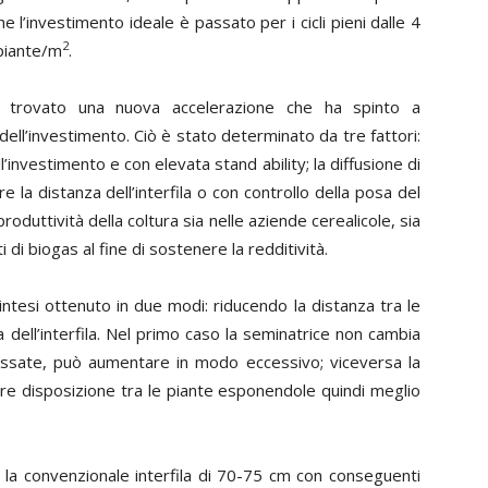
 l’investimento ideale è passato per i cicli pieni dalle 4
2
 piante/m
.
trovato una nuova accelerazione che ha spinto a
dell’investimento. Ciò è stato determinato da tre fattori:
ell’investimento e con elevata
stand ability
; la diffusione di
 la distanza dell’interfila o con controllo della posa del
oduttività della coltura sia nelle aziende cerealicole, sia
 di biogas al fine di sostenere la redditività.
ntesi ottenuto in due modi: riducendo la distanza tra le
a dell’interfila. Nel primo caso la seminatrice non cambia
ossate, può aumentare in modo eccessivo; viceversa la
liore disposizione tra le piante esponendole quindi meglio
e la convenzionale interfila di 70-75 cm con conseguenti