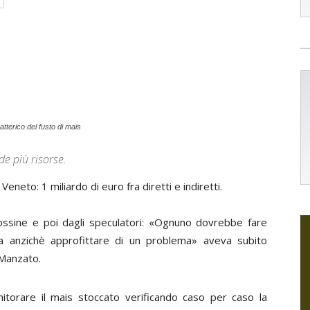
atterico del fusto di mais
de più risorse.
eneto: 1 miliardo di euro fra diretti e indiretti.
otossine e poi dagli speculatori: «Ognuno dovrebbe fare
era anzichè approfittare di un problema» aveva subito
 Manzato
.
itorare il mais stoccato verificando caso per caso la