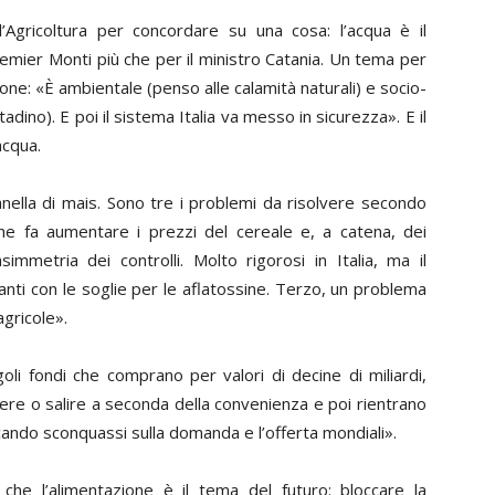
’Agricoltura per concordare su una cosa: l’acqua è il
emier Monti più che per il ministro Catania. Un tema per
ione: «È ambientale (penso alle calamità naturali) e socio-
ttadino). E poi il sistema Italia va messo in sicurezza». E il
acqua.
nella di mais. Sono tre i problemi da risolvere secondo
he fa aumentare i prezzi del cereale e, a catena, dei
asimmetria dei controlli. Molto rigorosi in Italia, ma il
anti con le soglie per le aflatossine. Terzo, un problema
agricole».
goli fondi che comprano per valori di decine di miliardi,
ere o salire a seconda della convenienza e poi rientrano
cando sconquassi sulla domanda e l’offerta mondiali».
che l’alimentazione è il tema del futuro: bloccare la