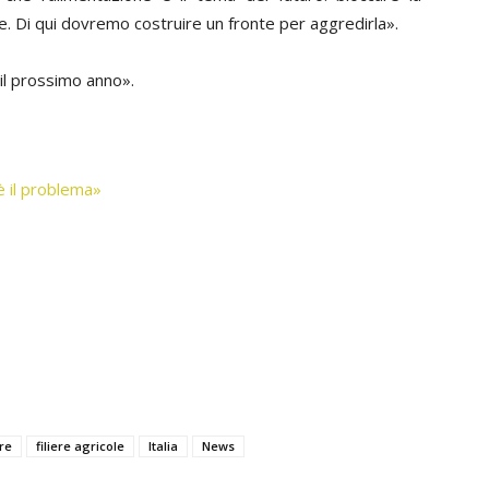
. Di qui dovremo costruire un fronte per aggredirla».
il prossimo anno».
è il problema»
re
filiere agricole
Italia
News