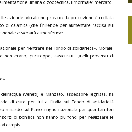
l’alimentazione umana o zootecnica, il “normale” mercato.
lle aziende: «In alcune province la produzione è crollata
o di calamità (che finirebbe per aumentare l’accisa sui
cezionale avversità atmosferica».
nazionale per rientrare nel Fondo di solidarietà». Morale,
che non erano, purtroppo, assicurati. Quelli provvisti di
o».
 dell’acqua (veneti) e Manzato, assessore leghista, ha
do di euro per tutta l’Italia sul Fondo di solidarietà
ro miliardo sul Piano irriguo nazionale per quei territori
nsorzi di bonifica non hanno più fondi per realizzare le
 ai campi».