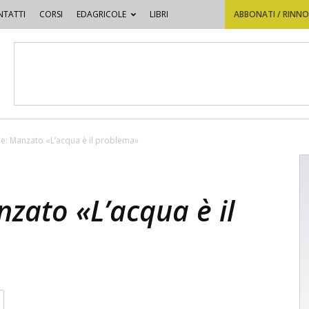
TATTI
CORSI
EDAGRICOLE
LIBRI
ABBONATI / RINN
e: Manzato «L’acqua è il problema»
zato «L’acqua è il