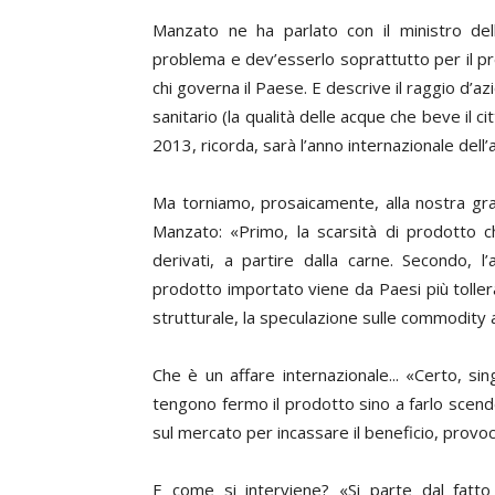
Manzato ne ha parlato con il ministro dell
problema e dev’esserlo soprattutto per il pr
chi governa il Paese. E descrive il raggio d’az
sanitario (la qualità delle acque che beve il ci
2013, ricorda, sarà l’anno internazionale dell’
Ma torniamo, prosaicamente, alla nostra gra
Manzato: «Primo, la scarsità di prodotto c
derivati, a partire dalla carne. Secondo, l’
prodotto importato viene da Paesi più toller
strutturale, la speculazione sulle
commodity
Che è un affare internazionale... «Certo, sin
tengono fermo il prodotto sino a farlo scend
sul mercato per incassare il beneficio, provo
E come si interviene? «Si parte dal fatto 