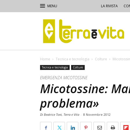
LA RIVISTA
CON
Terra
e
Vita
Home
Tecnica e tecnologia
Colture
Micotossin
Tecnica e tecnologia
Colture
EMERGENZA MICOTOSSINE
Micotossine: Man
problema»
Di Beatrice Toni, Terra e Vita
-
8 Novembre 2012