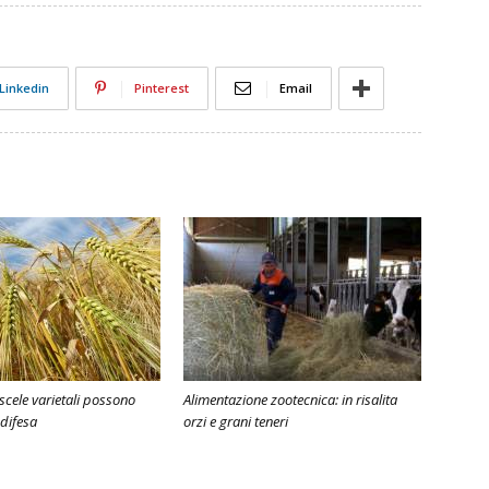
Linkedin
Pinterest
Email
iscele varietali possono
Alimentazione zootecnica: in risalita
 difesa
orzi e grani teneri