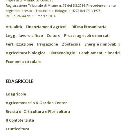
imprese di Milano: 00753480151
Registrazione Tribunale di Milano n. 76 del 5.3.2014 (Precedentemente
registrata presso il Tribunale di Bologna n. 4272 del 7/04/1973)
ROC n. 24344 dell’11 marzo 2014
Attualità
Finanziamenti agricoli
Difesa fitosanitaria
Leggi, lavoro e fisco
Colture
Prezzi agricoli e mercati
Fertilizzazione
Irrigazione
Zootecnia
Energie rinnovabili
Agricoltura biologica
Biotecnologie
Cambiamenti climatici
Economia circolare
EDAGRICOLE
Edagricole
Agricommercio & Garden Center
Rivista di Orticoltura e Floricoltura
Il Contoterzista
Frutticoltura