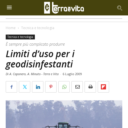
Home
Tecnica e tecnologia
Tecnica e tecnologia
È sempre più complicato produrre
Limiti d’uso per i
geodisinfestanti
Di A. Caponero, A. Minuto - Terra e Vita
-
6 Luglio 2009