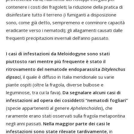
contenere i costi dei fragoleti; la riduzione della pratica di
disinfestare tutto il terreno (i fumiganti a disposizione
sono, come già detto, sempremeno e conminore capacità
eradicante verso i nematodi); gli allagamenti causati dalle
frequenti precipitazioni invernali dell’anno passato.
I casi di infestazioni da Meloidogyne sono stati
piuttosto rari mentre più frequente è stato il
ritrovamento del nematode endoparassita
Ditylenchus
dipsaci
, il quale è diffuso in Italia meridionale su varie
piante ospiti (oltre la fragola, diverse bulbose e
leguminose, tra cui la fava).
Da segnalare alcuni casi di
infestazioni ad opera dei cosiddetti “nematodi fogliari”
(specie appartenenti al genere
Aphelenchoides
), che
raramente erano stati osservati sulla fragola metapontina
negli anni passati.
Nella maggior parte dei casi le
infestazioni sono state rilevate tardivamente
, in