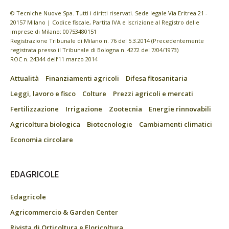
© Tecniche Nuove Spa. Tutti i diritti riservati. Sede legale Via Eritrea 21 -
20157 Milano | Codice fiscale, Partita IVA e Iscrizione al Registro delle
imprese di Milano: 00753480151
Registrazione Tribunale di Milano n. 76 del 5.3.2014 (Precedentemente
registrata presso il Tribunale di Bologna n. 4272 del 7/04/1973)
ROC n. 24344 dell’11 marzo 2014
Attualità
Finanziamenti agricoli
Difesa fitosanitaria
Leggi, lavoro e fisco
Colture
Prezzi agricoli e mercati
Fertilizzazione
Irrigazione
Zootecnia
Energie rinnovabili
Agricoltura biologica
Biotecnologie
Cambiamenti climatici
Economia circolare
EDAGRICOLE
Edagricole
Agricommercio & Garden Center
Rivista di Orticoltura e Floricoltura