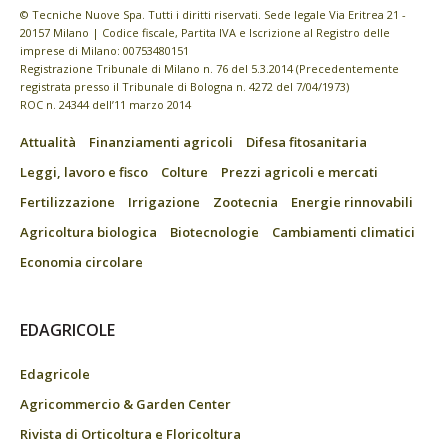
© Tecniche Nuove Spa. Tutti i diritti riservati. Sede legale Via Eritrea 21 -
20157 Milano | Codice fiscale, Partita IVA e Iscrizione al Registro delle
imprese di Milano: 00753480151
Registrazione Tribunale di Milano n. 76 del 5.3.2014 (Precedentemente
registrata presso il Tribunale di Bologna n. 4272 del 7/04/1973)
ROC n. 24344 dell’11 marzo 2014
Attualità
Finanziamenti agricoli
Difesa fitosanitaria
Leggi, lavoro e fisco
Colture
Prezzi agricoli e mercati
Fertilizzazione
Irrigazione
Zootecnia
Energie rinnovabili
Agricoltura biologica
Biotecnologie
Cambiamenti climatici
Economia circolare
EDAGRICOLE
Edagricole
Agricommercio & Garden Center
Rivista di Orticoltura e Floricoltura