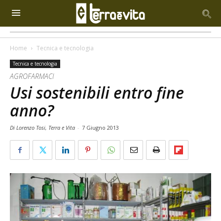
Home
Tecnica e tecnologia
Tecnica e tecnologia
AGROFARMACI
Usi sostenibili entro fine
anno?
Di Lorenzo Tosi, Terra e Vita
-
7 Giugno 2013