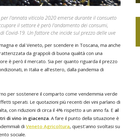
i per l'annata viticola 2020 emerse durante il consueto
cupare il settore è però l'andamento dei consumi,
 Covid-19. Un fattore che incide sul prezzo delle uve
Romagna e dal Veneto, per scendere in Toscana, ma anche
ratterizzata da grappoli di buona qualità con una
tore è però il mercato. Sia per quanto riguarda il prezzo
izionati, in Italia e all'estero, dalla pandemia di
verno per sostenere il comparto come vendemmia verde
ffetti sperati. Le quotazioni più recenti dei vini parlano di
alta, con riduzioni di circa il 4% rispetto a un anno fa. E
al
itri di vino in giacenza
. A fare il punto della situazione è
endemmiali di
Veneto Agricoltura
, quest'anno svoltasi su
ento sociale.