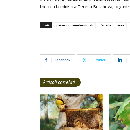
line con la ministra Teresa Bellanova, organiz
TAG
previsioni vendemmiali
Veneto
vino
Facebook
Twitter
Articoli correlati