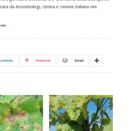
zata da Assoenologi, Ismea e Unione italiana vini.
soprattu
C'è stata
alcuni ca
vite
important
d'anni fa
ha determ
difesa in
Linkedin
Pinterest
Email