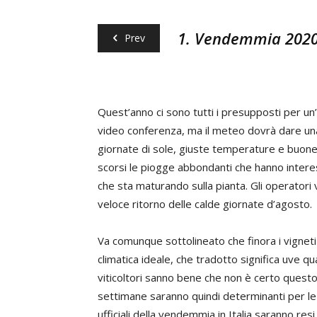
1. Vendemmia 2020,
Prev
Quest’anno ci sono tutti i presupposti per un
video conferenza, ma il meteo dovrà dare una
giornate di sole, giuste temperature e buone e
scorsi le piogge abbondanti che hanno interess
che sta maturando sulla pianta. Gli operatori v
veloce ritorno delle calde giornate d’agosto.
Va comunque sottolineato che finora i vignet
climatica ideale, che tradotto significa uve q
viticoltori sanno bene che non è certo quest
settimane saranno quindi determinanti per le ba
ufficiali della vendemmia in Italia saranno r