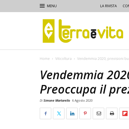
LA RIVISTA
CON
Terra
e
Vita
Home
Viticoltura
Vendemmia 2020, previsioni buo
Vendemmia 2020,
Preoccupa il pre
Di
Simone Martarello
6 Agosto 2020