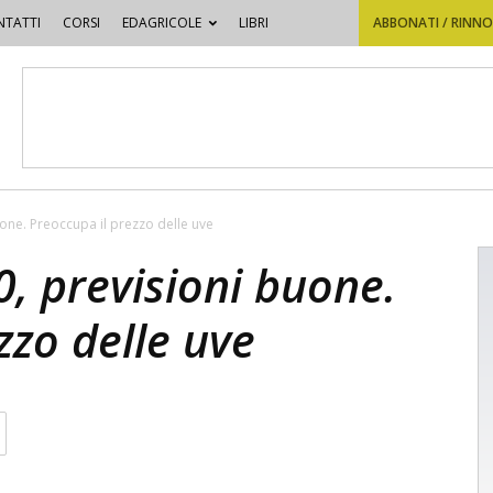
TATTI
CORSI
EDAGRICOLE
LIBRI
ABBONATI / RINN
ne. Preoccupa il prezzo delle uve
 previsioni buone.
zzo delle uve