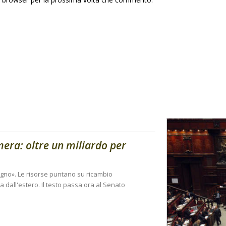
amera: oltre un miliardo per
sogno». Le risorse puntano su ricambio
 dall'estero. Il testo passa ora al Senato