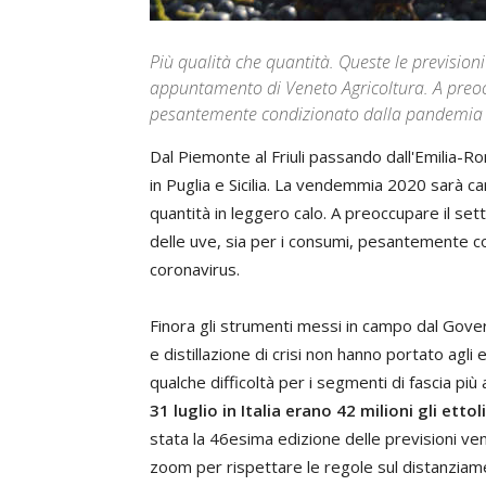
Più qualità che quantità. Queste le prevision
appuntamento di Veneto Agricoltura. A preoc
pesantemente condizionato dalla pandemia di
Dal Piemonte al Friuli passando dall'Emilia-
in Puglia e Sicilia. La vendemmia 2020 sarà ca
quantità in leggero calo. A preoccupare il set
delle uve, sia per i consumi, pesantemente cond
coronavirus.
Finora gli strumenti messi in campo dal Go
e distillazione di crisi non hanno portato agli e
qualche difficoltà per i segmenti di fascia più 
31 luglio in Italia erano 42 milioni gli ettol
stata la 46esima edizione delle previsioni v
zoom per rispettare le regole sul distanziam