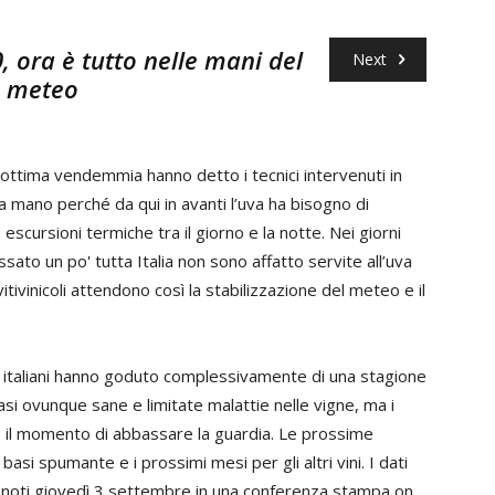
 ora è tutto nelle mani del
Next
meteo
«Il Nebbi
’ottima vendemmia hanno detto i tecnici intervenuti in
sicurame
 mano perché da qui in avanti l’uva ha bisogno di
Piemontes
scursioni termiche tra il giorno e la notte. Nei giorni
metà di 
ato un po' tutta Italia non sono affatto servite all’uva
L'apporto
itivinicoli attendono così la stabilizzazione del meteo e il
Ci sono 
per esse
i italiani hanno goduto complessivamente di una stagione
di settem
uasi ovunque sane e limitate malattie nelle vigne, ma i
dalle gra
o il momento di abbassare la guardia. Le prossime
si spumante e i prossimi mesi per gli altri vini. I dati
«Dal punt
esi noti giovedì 3 settembre in una conferenza stampa on
lenta ma 