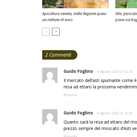
Apicoltura veneta, dalla Regione quasi
Vite, perico
un milione di euro
piove sul ba
2 Commenti
Guido Foglino
8 Agosto 2020 at 12:55
Il mercato dell’asti spumante come è
resa ad ettaro la prossima vendemmi
Risposta
Guido Foglino
8 Agosto 2020 at 12:59
Quanto sarà la resa ad ettaro del mo
prezzo sempre del moscato d’Asti 
Risposta