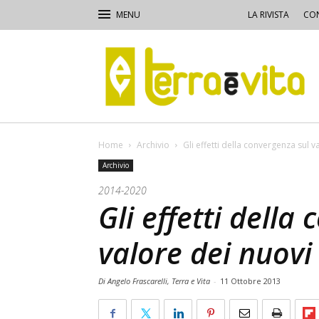
LA RIVISTA
CON
Terra
e
Vita
Home
Archivio
Gli effetti della convergenza sul va
Archivio
2014-2020
Gli effetti della
valore dei nuovi 
Di Angelo Frascarelli, Terra e Vita
-
11 Ottobre 2013