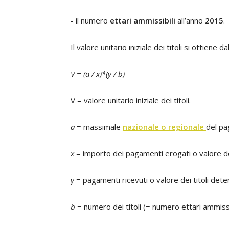
- il numero
ettari ammissibili
all’anno
2015
.
Il valore unitario iniziale dei titoli si ottiene 
V = (a / x)*(y / b)
V = valore unitario iniziale dei titoli.
a
= massimale
nazionale o regionale
del pa
x
= importo dei pagamenti erogati o valore dei t
y
= pagamenti ricevuti o valore dei titoli deten
b
= numero dei titoli (= numero ettari ammissi