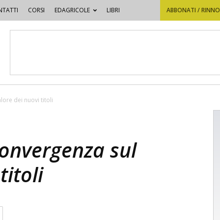
TATTI
CORSI
EDAGRICOLE
LIBRI
ABBONATI / RINN
lore dei nuovi titoli
 convergenza sul
titoli