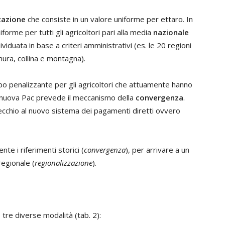
zazione
che consiste in un valore uniforme per ettaro. In
niforme per tutti gli agricoltori pari alla media
nazionale
viduata in base a criteri amministrativi (es. le 20 regioni
anura, collina e montagna).
po penalizzante per gli agricoltori che attuamente hanno
la nuova Pac prevede il meccanismo della
convergenza
.
ecchio al nuovo sistema dei pagamenti diretti ovvero
te i riferimenti storici (
convergenza
), per arrivare a un
regionale (
regionalizzazione
).
tre diverse modalità (tab. 2):