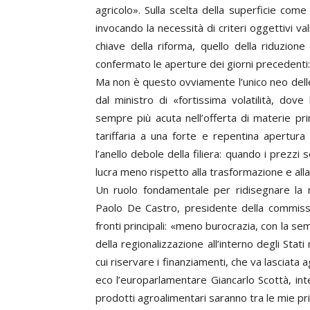
agricolo». Sulla scelta della superficie com
invocando la necessità di criteri oggettivi va
chiave della riforma, quello della riduzione d
confermato le aperture dei giorni precedenti: 
Ma non è questo ovviamente l’unico neo dell
dal ministro di «fortissima volatilità, do
sempre più acuta nell’offerta di materie pr
tariffaria a una forte e repentina apertura
l’anello debole della filiera: quando i prez
lucra meno rispetto alla trasformazione e all
Un ruolo fondamentale per ridisegnare la r
Paolo De Castro, presidente della commissi
fronti principali: «meno burocrazia, con la semp
della regionalizzazione all’interno degli Stati
cui riservare i finanziamenti, che va lasciat
eco l’europarlamentare Giancarlo Scottà, inter
prodotti agroalimentari saranno tra le mie prin