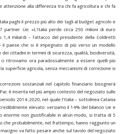
attenzione alla differenza tra chi fa agricoltura e chi fa
lia paghi il prezzo più alto dei tagli al budget agricolo e
7 partner Ue: «L’Italia perde circa 250 milioni di euro
 1,4 miliardi – l’attacco del presidente della Coldiretti
o il paese che si è impegnato di più verso un modello
ei cittadini in termini di sicurezza, qualità, biodiversità,
 ci ritroviamo ora paradossalmente a essere quelli più
la superficie agricola, senza meccanismi di correzione si
rrezioni sostanziali nel capitolo finanziario bisognerà
la Pac è inserita nel più ampio contesto del negoziato sulle
periodo 2014-2020, nel quale l’Italia – sottolinea Catania
incredibilmente elevato: versiamo il 14% del bilancio Ue e
 enorme non giustificabile in alcun modo, si tratta di 5
aesi che probabilmente, nel frattempo, hanno raggiunto un
o macigno va fatto pesare anche sul tavolo del negoziato