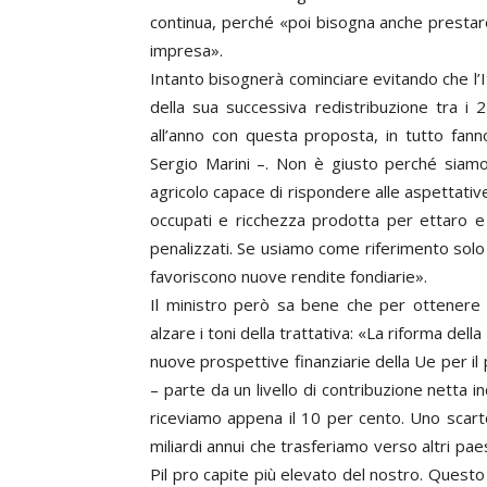
continua, perché «poi bisogna anche prestare 
impresa».
Intanto bisognerà cominciare evitando che l’Ita
della sua successiva redistribuzione tra i 2
all’anno con questa proposta, in tutto fanno
Sergio Marini –. Non è giusto perché siam
agricolo capace di rispondere alle aspettative d
occupati e ricchezza prodotta per ettaro e
penalizzati. Se usiamo come riferimento solo 
favoriscono nuove rendite fondiarie».
Il ministro però sa bene che per ottenere co
alzare i toni della trattativa: «La riforma del
nuove prospettive finanziarie della Ue per il 
– parte da un livello di contribuzione netta 
riceviamo appena il 10 per cento. Uno scarto
miliardi annui che trasferiamo verso altri p
Pil pro capite più elevato del nostro. Quest