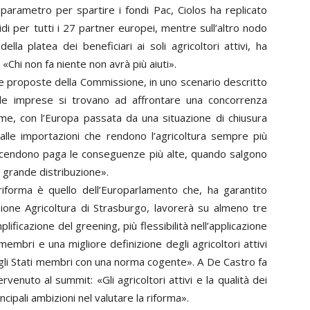
e parametro per spartire i fondi Pac, Ciolos ha replicato
lidi per tutti i 27 partner europei, mentre sull’altro nodo
ella platea dei beneficiari ai soli agricoltori attivi, ha
«Chi non fa niente non avrà più aiuti».
e proposte della Commissione, in uno scenario descritto
ve le imprese si trovano ad affrontare una concorrenza
ime, con l’Europa passata da una situazione di chiusura
 alle importazioni che rendono l’agricoltura sempre più
zi scendono paga le conseguenze più alte, quando salgono
a grande distribuzione».
iforma è quello dell’Europarlamento che, ha garantito
one Agricoltura di Strasburgo, lavorerà su almeno tre
lificazione del greening, più flessibilità nell’applicazione
 membri e una migliore definizione degli agricoltori attivi
a agli Stati membri con una norma cogente». A De Castro fa
venuto al summit: «Gli agricoltori attivi e la qualità dei
cipali ambizioni nel valutare la riforma».