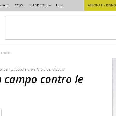
TATTI
CORSI
EDAGRICOLE
LIBRI
ABBONATI / RINN
e rendite
 sui beni pubblici e ora è la più penalizzata»
in campo contro le