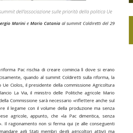
summit dell’associazione sulle priorità della politica Ue
ergio Marini
e
Mario Catania
al summit Coldiretti del 29
riforma Pac rischia di creare comincia lì dove si erano
ecisamente, quando al summit Coldiretti sulla riforma, la
Ue Ciolos, il presidente della commissione Agricoltura
ncio La Via, il ministro delle Politiche agricole Mario
della Commissione sarà necessario «riflettere anche sul
re il legame con il volume della produzione ma senza
rese agricole, appunto, che «la Pac dimentica, senza
fa». Il ragionamento non si ferma qui (e alle conseguenti
mandare agli Stati membri degli agricoltori attivi) ma