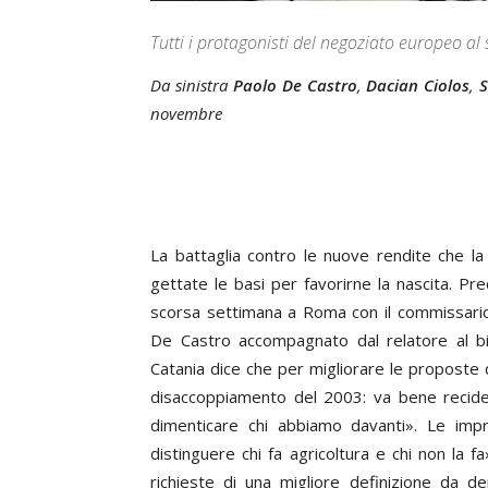
Tutti i protagonisti del negoziato europeo al 
Da sinistra
Paolo De Castro
,
Dacian Ciolos
,
S
novembre
La battaglia contro le nuove rendite che la 
gettate le basi per favorirne la nascita. Pr
scorsa settimana a Roma con il commissario 
De Castro accompagnato dal relatore al bila
Catania dice che per migliorare le proposte 
disaccoppiamento del 2003: va bene recide
dimenticare chi abbiamo davanti». Le imp
distinguere chi fa agricoltura e chi non la 
richieste di una migliore definizione da de