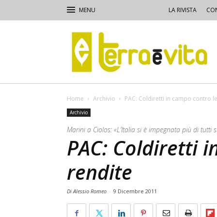
LA RIVISTA
CON
Terra
e
Vita
Home
Archivio
PAC: Coldiretti in campo contro l
Archivio
Marini a Ciolos: «L’Italia si è impegnata più di tutti
PAC: Coldiretti 
rendite
Di Alessio Romeo
-
9 Dicembre 2011