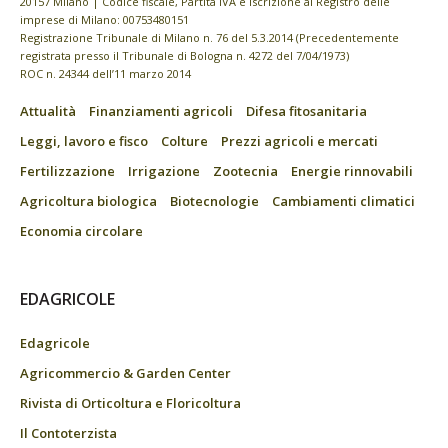
20157 Milano | Codice fiscale, Partita IVA e Iscrizione al Registro delle
imprese di Milano: 00753480151
Registrazione Tribunale di Milano n. 76 del 5.3.2014 (Precedentemente
registrata presso il Tribunale di Bologna n. 4272 del 7/04/1973)
ROC n. 24344 dell’11 marzo 2014
Attualità
Finanziamenti agricoli
Difesa fitosanitaria
Leggi, lavoro e fisco
Colture
Prezzi agricoli e mercati
Fertilizzazione
Irrigazione
Zootecnia
Energie rinnovabili
Agricoltura biologica
Biotecnologie
Cambiamenti climatici
Economia circolare
EDAGRICOLE
Edagricole
Agricommercio & Garden Center
Rivista di Orticoltura e Floricoltura
Il Contoterzista