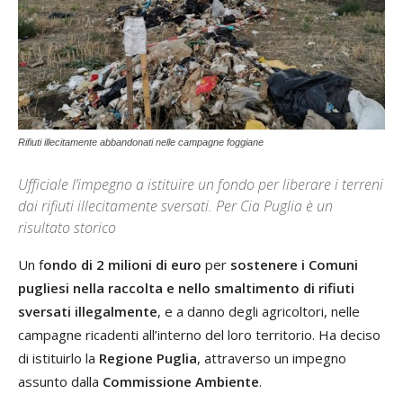
Rifiuti illecitamente abbandonati nelle campagne foggiane
Ufficiale l’impegno a istituire un fondo per liberare i terreni
dai rifiuti illecitamente sversati. Per Cia Puglia è un
risultato storico
Un f
ondo di 2 milioni di euro
per
sostenere i Comuni
pugliesi nella raccolta e nello smaltimento di rifiuti
sversati illegalmente
, e a danno degli agricoltori, nelle
campagne ricadenti all’interno del loro territorio. Ha deciso
di istituirlo la
Regione Puglia
, attraverso un impegno
assunto dalla
Commissione Ambiente
.