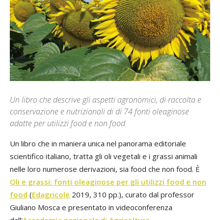
Un libro che descrive gli aspetti agronomici, di raccolta e
conservazione e nutrizionali di di 74 fonti oleaginose
adatte per utilizzi food e non food
Un libro che in maniera unica nel panorama editoriale
scientifico italiano, tratta gli oli vegetali e i grassi animali
nelle loro numerose derivazioni, sia food che non food. È
Oli e grassi: fonti oleaginose per gli utilizzi food e non
food
(
Edagricole
2019, 310 pp.), curato dal professor
Giuliano Mosca e presentato in videoconferenza
dall'
Accademia nazionale di Agricoltura
.