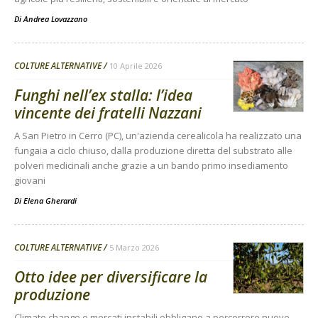
Di
Andrea Lovazzano
COLTURE ALTERNATIVE
10 Aprile 2026
Funghi nell’ex stalla: l’idea
vincente dei fratelli Nazzani
A San Pietro in Cerro (PC), un'azienda cerealicola ha realizzato una
fungaia a ciclo chiuso, dalla produzione diretta del substrato alle
polveri medicinali anche grazie a un bando primo insediamento
giovani
Di
Elena Gherardi
COLTURE ALTERNATIVE
5 Marzo 2026
Otto idee per diversificare la
produzione
Climate change e mercati instabili obbligano a percorrere nuove