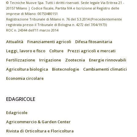
© Tecniche Nuove Spa. Tutti i diritti riservati. Sede legale Via Eritrea 21 -
20157 Milano | Codice fiscale, Partita IVA e Iscrizione al Registro delle
imprese di Milano: 00753480151
Registrazione Tribunale di Milano n. 76 del 5.3.2014 (Precedentemente
registrata presso il Tribunale di Bologna n. 4272 del 7/04/1973)
ROC n. 24344 dell’11 marzo 2014
Attualità
Finanziamenti agricoli
Difesa fitosanitaria
Leggi, lavoro e fisco
Colture
Prezzi agricoli e mercati
Fertilizzazione
Irrigazione
Zootecnia
Energie rinnovabili
Agricoltura biologica
Biotecnologie
Cambiamenti climatici
Economia circolare
EDAGRICOLE
Edagricole
Agricommercio & Garden Center
Rivista di Orticoltura e Floricoltura