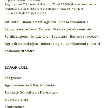
Registrazione Tribunale di Milano n. 76 del 5.3.2014 (Precedentemente
registrata presso il Tribunale di Bologna n. 4272 del 7/04/1973)
ROC n. 24344 dell’11 marzo 2014
Attualità
Finanziamenti agricoli
Difesa fitosanitaria
Leggi, lavoro e fisco
Colture
Prezzi agricoli e mercati
Fertilizzazione
Irrigazione
Zootecnia
Energie rinnovabili
Agricoltura biologica
Biotecnologie
Cambiamenti climatici
Economia circolare
EDAGRICOLE
Edagricole
Agricommercio & Garden Center
Rivista di Orticoltura e Floricoltura
Il Contoterzista
Frutticoltura