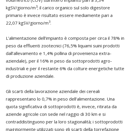
volumetrico (COV) sull’intero impianto pari a 3,34
3
kgSV/giorno/m
; il carico organico sul solo digestore
primario è invece risultato essere mediamente pari a
3
22,07 kgSV/giorno/m
.
L’alimentazione dell’impianto è composta per circa il 78% in
peso da effluenti zootecnici (76,5% liquami suini prodotti
dall’allevamento e 1,4% pollina di provenienza extra-
aziendale), per il 16% in peso da sottoprodotti agro-
industriali e per il restante 6% da colture energetiche tutte
di produzione aziendale.
Gli scarti della lavorazione aziendale dei cereali
rappresentano lo 0,7% in peso dell’alimentazione. Una
quota significativa di sottoprodotti è, invece, ritirata da
aziende agricole con sede nel raggio di 30 km e si
contraddistinguono per la loro stagionalità; i sottoprodotti
maggiormente utilizzati sono gli scarti della torrefazione