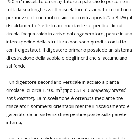
250 m
miscelato da un agitatore a pale che lo percorre in
tutta la sua lunghezza. Il miscelatore è azionato in continuo
per mezzo di due motori sincroni contrapposti (2 x 3 kW); il
riscaldamento è effettuato mediante serpentine, in cui
circola l’acqua calda in arrivo dal cogeneratore, poste in una
intercapedine della struttura (non sono quindi a contatto
con il digestato). Il digestore primario possiede un sistema
di estrazione della sabbia e degli inerti che si accumulano
sul fondo;
- un digestore secondario verticale in acciaio a pianta
3
circolare, di circa 1.400 m
(tipo CSTR,
Completely Stirred
Tank Reactor
). La miscelazione è ottenuta mediante tre
miscelatori sommersi orientabili mentre il riscaldamento è
garantito da un sistema di serpentine poste sulla parete
interna;
- un separatore solido/liquido a compressione elicoidale