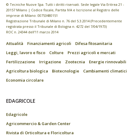
© Tecniche Nuove Spa. Tutti i diritti riservati. Sede legale Via Eritrea 21 -
20157 Milano | Codice fiscale, Partita IVA e Iscrizione al Registro delle
imprese di Milano: 00753480151
Registrazione Tribunale di Milano n. 76 del 5.3.2014 (Precedentemente
registrata presso il Tribunale di Bologna n. 4272 del 7/04/1973)
ROC n. 24344 dell’11 marzo 2014
Attualità
Finanziamenti agricoli
Difesa fitosanitaria
Leggi, lavoro e fisco
Colture
Prezzi agricoli e mercati
Fertilizzazione
Irrigazione
Zootecnia
Energie rinnovabili
Agricoltura biologica
Biotecnologie
Cambiamenti climatici
Economia circolare
EDAGRICOLE
Edagricole
Agricommercio & Garden Center
Rivista di Orticoltura e Floricoltura