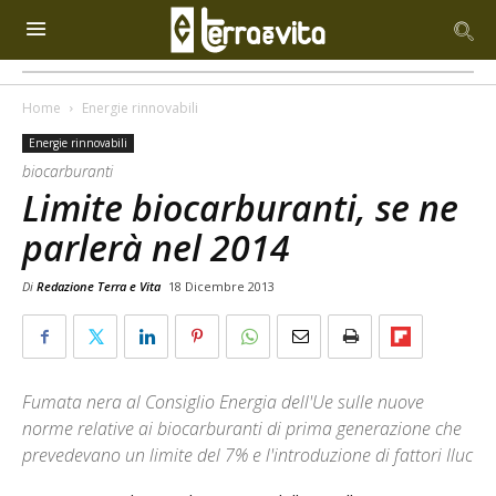
Home
Energie rinnovabili
Energie rinnovabili
biocarburanti
Limite biocarburanti, se ne
parlerà nel 2014
Di
Redazione Terra e Vita
18 Dicembre 2013
Fumata nera al Consiglio Energia dell'Ue sulle nuove
norme relative ai biocarburanti di prima generazione che
prevedevano un limite del 7% e l'introduzione di fattori Iluc