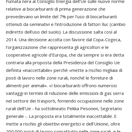
Fumata nera al Consiglio Energia dell'Ue sulle nuove norme
relative ai biocarburanti di prima generazione che
prevedevano un limite del 7% per l'uso di biocarburanti
ottenuti da seminativi e l'introduzione di fattori Iluc (cambio
indiretto dell'uso del suolo). La discussione salta così al
2014. Una decisione accolta con favore dal Copa-Cogeca,
l'organizzazione che rappresenta gli agricoltori e le
cooperative agricole d'Europa, che da sempre si era detta
contraria alla proposta della Presidenza del Consiglio Ue
definita «inaccettabile» perchè «mette a rischio migliaia di
posti di lavoro nelle zone rurali, nonché le forniture di
alimenti per animali». «I biocarburanti offrono numerosi
vantaggi in termini di riduzione delle emissioni di gas serra
nel settore dei trasporti, fornendo occupazione nelle zone
rurali dell'Ue - ha sottolineato Pekka Pesonen, Segretario
generale -. La proposta era totalmente inaccettabile. E
mette a rischio gli obiettivi energetici e dell'Unione, oltre
200.000 posti di lavoro soprattutto nelle zone rurali, e le