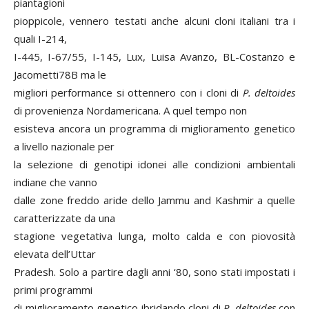
piantagioni
pioppicole, vennero testati anche alcuni cloni italiani tra i
quali I-214,
I-445, I-67/55, I-145, Lux, Luisa Avanzo, BL-Costanzo e
Jacometti78B ma le
migliori performance si ottennero con i cloni di
P. deltoides
di provenienza Nordamericana. A quel tempo non
esisteva ancora un programma di miglioramento genetico
a livello nazionale per
la selezione di genotipi idonei alle condizioni ambientali
indiane che vanno
dalle zone freddo aride dello Jammu and Kashmir a quelle
caratterizzate da una
stagione vegetativa lunga, molto calda e con piovosità
elevata dell’Uttar
Pradesh. Solo a partire dagli anni ‘80, sono stati impostati i
primi programmi
di miglioramento genetico ibridando cloni di
P. deltoides
con