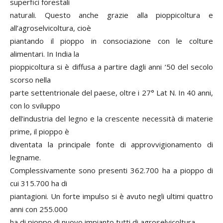
superfici forestali
naturali. Questo anche grazie alla pioppicoltura e
all’agroselvicoltura, cioè
piantando il pioppo in consociazione con le colture
alimentari. In India la
pioppicoltura si è diffusa a partire dagli anni ‘50 del secolo
scorso nella
parte settentrionale del paese, oltre i 27° Lat N. In 40 anni,
con lo sviluppo
dell’industria del legno e la crescente necessità di materie
prime, il pioppo è
diventata la principale fonte di approvvigionamento di
legname.
Complessivamente sono presenti 362.700 ha a pioppo di
cui 315.700 ha di
piantagioni. Un forte impulso si è avuto negli ultimi quattro
anni con 255.000
ha di pioppo di nuovo impianto tutti di
agroselvicoltura.