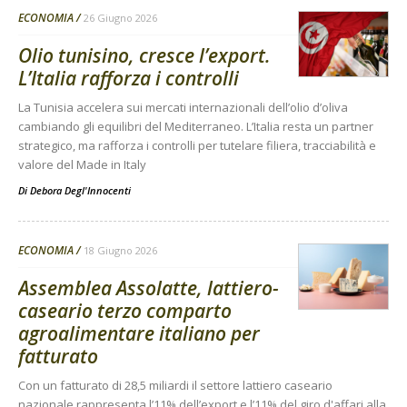
ECONOMIA
26 Giugno 2026
Olio tunisino, cresce l’export.
L’Italia rafforza i controlli
La Tunisia accelera sui mercati internazionali dell’olio d’oliva
cambiando gli equilibri del Mediterraneo. L’Italia resta un partner
strategico, ma rafforza i controlli per tutelare filiera, tracciabilità e
valore del Made in Italy
Di
Debora Degl'Innocenti
ECONOMIA
18 Giugno 2026
Assemblea Assolatte, lattiero-
caseario terzo comparto
agroalimentare italiano per
fatturato
Con un fatturato di 28,5 miliardi il settore lattiero caseario
nazionale rappresenta l’11% dell’export e l’11% del giro d'affari alla