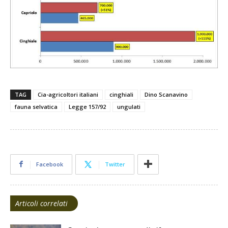
TAG
Cia-agricoltori italiani
cinghiali
Dino Scanavino
fauna selvatica
Legge 157/92
ungulati
Facebook
Twitter
Articoli correlati